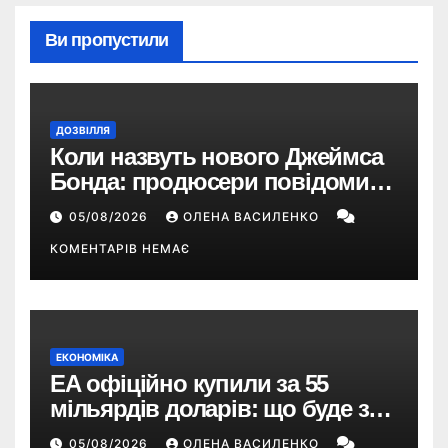
Ви пропустили
ДОЗВІЛЛЯ
Коли назвуть нового Джеймса
Бонда: продюсери повідомили
про терміни кастингу
05/08/2026
ОЛЕНА ВАСИЛЕНКО
КОМЕНТАРІВ НЕМАЄ
ЕКОНОМІКА
EA офіційно купили за 55
мільярдів доларів: що буде з
EA Sports FC, Battlefield і The
05/08/2026
ОЛЕНА ВАСИЛЕНКО