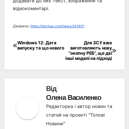
додавати до них текст, зображення та
відеокоментарі.
Джерело:
https://itechua.com/news/241631
Windows 12: Дата
Для ЗСУ вже
Навігація
випуску та що нового
виготовляють нову
“окопну РЕБ”, ще дві
записів
інші моделі на підході
Від
Олена Василенко
Редакторка і автор новин та
статей на проекті "Топові
Новини"