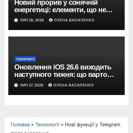
Новий прорив у сонячній
енергетиці: елементи, що не
бояться тіні, зберігають 97%
ЛИП 28, 2026
ОЛЕНА ВАСИЛЕНКО
ефективності
ТЕХНОЛОГІЇ
Оновлення iOS 26.6 виходить
наступного тижня: що варто
знати про «невидиму»
ЛИП 27, 2026
ОЛЕНА ВАСИЛЕНКО
підготовку до iOS 27
Головна
»
Технології
»
Нові функції у Telegram