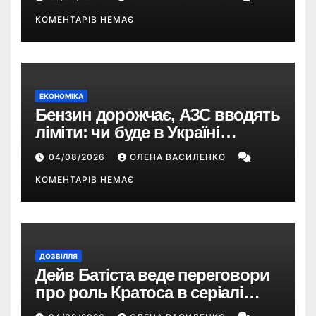
Sims
КОМЕНТАРІВ НЕМАЄ
ЕКОНОМІКА
Бензин дорожчає, АЗС вводять
ліміти: чи буде в Україні
дефіцит пального
04/08/2026
ОЛЕНА ВАСИЛЕНКО
КОМЕНТАРІВ НЕМАЄ
ДОЗВІЛЛЯ
Дейв Батіста веде переговори
про роль Кратоса в серіалі
«God of War» від Amazon