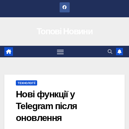
Перейти
до
вмісту
Топові Новини
ТЕХНОЛОГІЇ
Нові функції у
Telegram після
оновлення