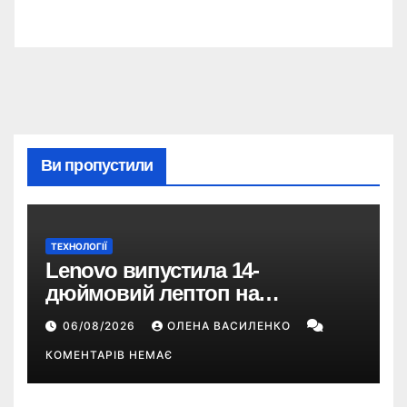
Ви пропустили
ТЕХНОЛОГІЇ
Lenovo випустила 14-
дюймовий лептоп на
Snapdragon X2 з автономністю
06/08/2026
ОЛЕНА ВАСИЛЕНКО
понад 33 години
КОМЕНТАРІВ НЕМАЄ