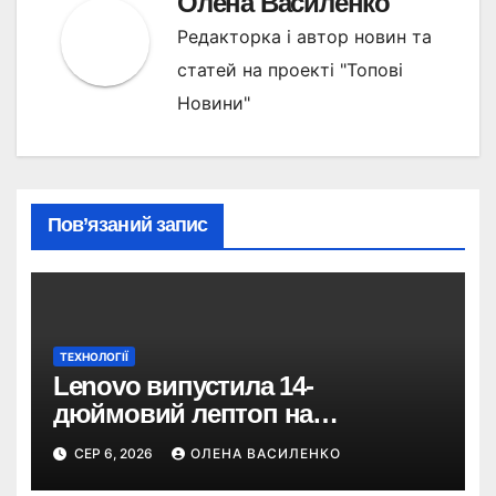
Олена Василенко
Редакторка і автор новин та
статей на проекті "Топові
Новини"
Пов’язаний запис
ТЕХНОЛОГІЇ
Lenovo випустила 14-
дюймовий лептоп на
Snapdragon X2 з автономністю
СЕР 6, 2026
ОЛЕНА ВАСИЛЕНКО
понад 33 години