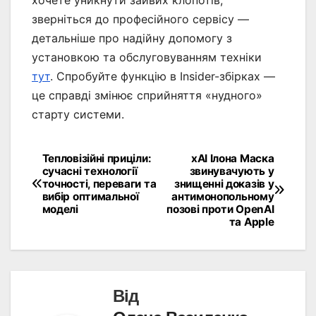
зверніться до професійного сервісу —
детальніше про надійну допомогу з
установкою та обслуговуванням техніки
тут
. Спробуйте функцію в Insider-збірках —
це справді змінює сприйняття «нудного»
старту системи.
Тепловізійні приціли:
xAI Ілона Маска
Навігація
сучасні технології
звинувачують у
точності, переваги та
знищенні доказів у
записів
вибір оптимальної
антимонопольному
моделі
позові проти OpenAI
та Apple
Від