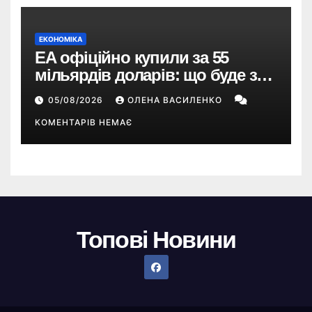
ЕКОНОМІКА
EA офіційно купили за 55
мільярдів доларів: що буде з
EA Sports FC, Battlefield і The
05/08/2026
ОЛЕНА ВАСИЛЕНКО
Sims
КОМЕНТАРІВ НЕМАЄ
Топові Новини