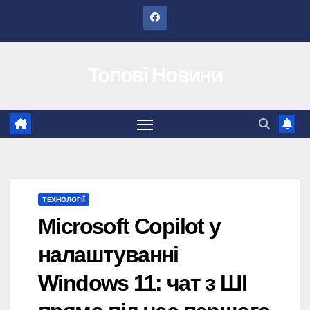
Перейти
до
вмісту
Топові Новини
ТЕХНОЛОГІЇ
Microsoft Copilot у
налаштуванні
Windows 11: чат з ШІ