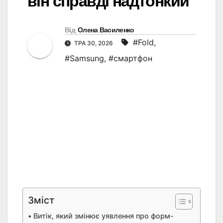
він справді надтонкий
Від
Олена Василенко
#Fold
,
ТРА 30, 2026
#Samsung
,
#смартфон
Зміст
Витік, який змінює уявлення про форм-