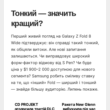
Тонкий — значить
кращий?
Перший живий погляд на Galaxy Z Fold 8
Wide підтверджує: він справді такий тонкий,
як обіцяли витоки. Але нові запитання
залишаються. Чи виправдовує широкий
форм-фактор відмову від S Pen? Чи буде
ціна у $1 900–2 000 доступною для нового
сегмента? Samsung робить сміливу ставку
на те, що «інший» Fold — ширший і тонший
— знайде більшу аудиторію. Липень покаже.
CD PROJEKT
Ракета New Glenn
Навігація
оголосила третій DLC
вибухнула під час