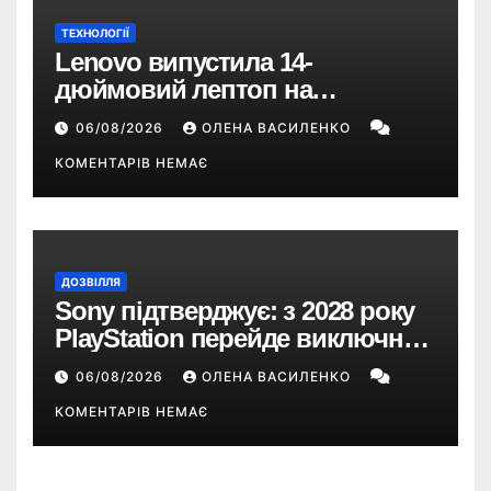
ТЕХНОЛОГІЇ
Lenovo випустила 14-
дюймовий лептоп на
Snapdragon X2 з автономністю
06/08/2026
ОЛЕНА ВАСИЛЕНКО
понад 33 години
КОМЕНТАРІВ НЕМАЄ
ДОЗВІЛЛЯ
Sony підтверджує: з 2028 року
PlayStation перейде виключно
на цифрові ігри
06/08/2026
ОЛЕНА ВАСИЛЕНКО
КОМЕНТАРІВ НЕМАЄ