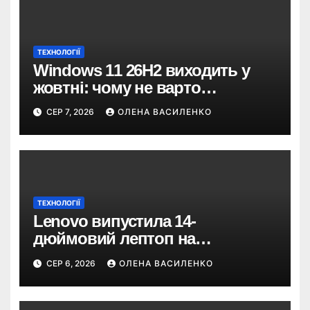
ТЕХНОЛОГІЇ
Windows 11 26H2 виходить у
жовтні: чому не варто
пропускати це оновлення
СЕР 7, 2026
ОЛЕНА ВАСИЛЕНКО
ТЕХНОЛОГІЇ
Lenovo випустила 14-
дюймовий лептоп на
Snapdragon X2 з автономністю
СЕР 6, 2026
ОЛЕНА ВАСИЛЕНКО
понад 33 години