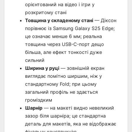
орієнтований на відео і ігри у
розкритому стані
Товщина у складеному стані
— Діксон
порівнює із Samsung Galaxy S25 Edge;
це означає менше 6 мм; реальна
товщина через USB-C-порт дещо
більша, але ефект тонкості дуже
сильний
Ширина у руці
— зовнішній екран
виглядає помітно ширшим, ніж у
стандартному Fold; при цьому
загальний профіль не здається
громіздким
Шарнір
— на макеті видно невеликий
зазор біля шарніра; це стандартна
деталь для макетів, яка не відображає
фінальну конструкцію