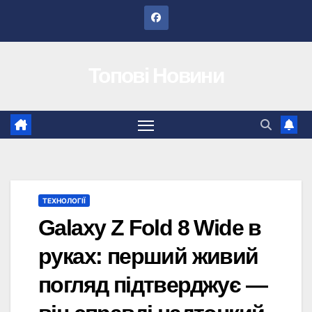
Перейти
до
вмісту
Топові Новини
ТЕХНОЛОГІЇ
Galaxy Z Fold 8 Wide в
руках: перший живий
погляд підтверджує —