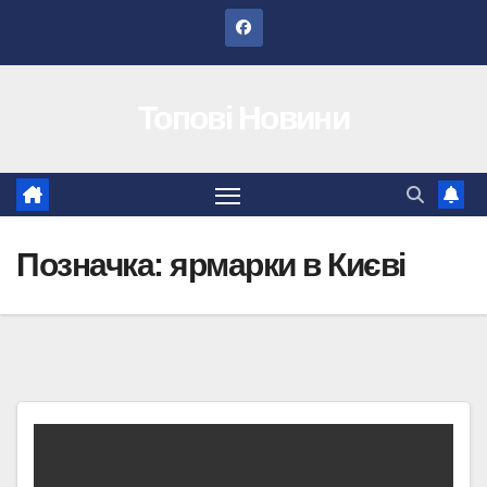
Перейти
до
вмісту
Топові Новини
Позначка:
ярмарки в Києві