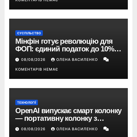
СУСПІЛЬСТВО
Мінфін готує революцію для
ФОП: єдиний податок до 10%,
ПДВ з 2028 року та перегляд 2-ї
08/08/2026
ОЛЕНА ВАСИЛЕНКО
групи
КОМЕНТАРІВ НЕМАЄ
ТЕХНОЛОГІЇ
OpenAI випускає смарт колонку
— портативну колонку з
ChatGPT, камерою та цінником
08/08/2026
ОЛЕНА ВАСИЛЕНКО
понад $300