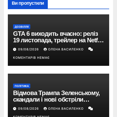
Ви пропустили
ДОЗВІЛЛЯ
GTA 6 виходить вчасно: реліз
19 листопада, трейлер на Netflix
і $180 млн передзамовлень
09/08/2026
ОЛЕНА ВАСИЛЕНКО
КОМЕНТАРІВ НЕМАЄ
ПОЛІТИКА
Відмова Трампа Зеленському,
скандали і нові обстріли
України – що пішло не так?
09/08/2026
ОЛЕНА ВАСИЛЕНКО
КОМЕНТАРІВ НЕМАЄ