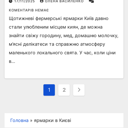
17/11/2025
ОЛЕНА ВАСИЛЕНКО
КОМЕНТАРІВ НЕМАЄ
Щотижневі фермерські ярмарки Київ давно
стали улюбленим місцем киян, де можна
знайти свіжу городину, мед, домашню молочку,
м’ясні делікатеси та справжню атмосферу
маленького локального свята. У час, коли ціни
в…
Пагінація
1
2
записів
Головна
»
ярмарки в Києві