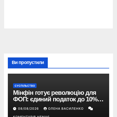
Ви пропустили
СУСПІЛЬСТВО
Мінфін готує революцію для
ФОП: єдиний податок до 10%,
ПДВ з 2028 року та перегляд 2-ї
08/08/2026
ОЛЕНА ВАСИЛЕНКО
групи
КОМЕНТАРІВ НЕМАЄ