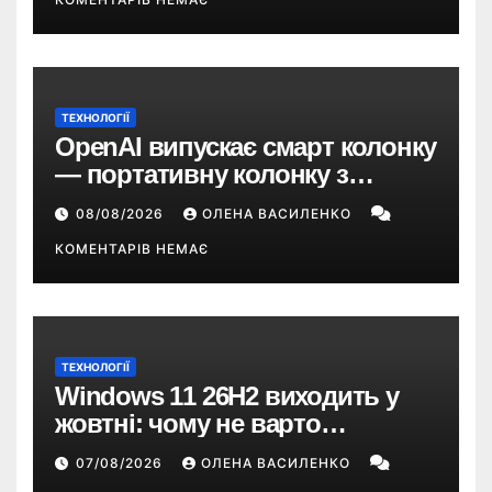
ТЕХНОЛОГІЇ
OpenAI випускає смарт колонку
— портативну колонку з
ChatGPT, камерою та цінником
08/08/2026
ОЛЕНА ВАСИЛЕНКО
понад $300
КОМЕНТАРІВ НЕМАЄ
ТЕХНОЛОГІЇ
Windows 11 26H2 виходить у
жовтні: чому не варто
пропускати це оновлення
07/08/2026
ОЛЕНА ВАСИЛЕНКО