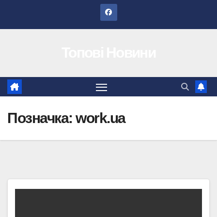
Перейти
до
вмісту
Топові Новини
Позначка:
work.ua