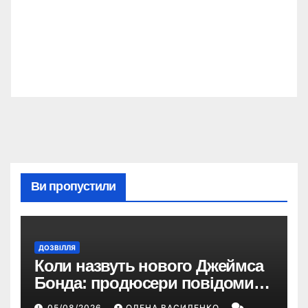
Ви пропустили
ДОЗВІЛЛЯ
Коли назвуть нового Джеймса
Бонда: продюсери повідомили
про терміни кастингу
05/08/2026
ОЛЕНА ВАСИЛЕНКО