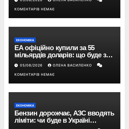
КОМЕНТАРІВ НЕМАЄ
ЕКОНОМІКА
EA офіційно купили за 55
мільярдів доларів: що буде з
EA Sports FC, Battlefield і The
05/08/2026
ОЛЕНА ВАСИЛЕНКО
Sims
КОМЕНТАРІВ НЕМАЄ
ЕКОНОМІКА
Бензин дорожчає, АЗС вводять
ліміти: чи буде в Україні
дефіцит пального