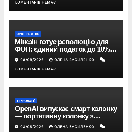
КОМЕНТАРІВ НЕМАЄ
СУСПІЛЬСТВО
Мінфін готує революцію для
ФОП: єдиний податок до 10%,
ПДВ з 2028 року та перегляд 2-ї
08/08/2026
ОЛЕНА ВАСИЛЕНКО
групи
КОМЕНТАРІВ НЕМАЄ
ТЕХНОЛОГІЇ
OpenAI випускає смарт колонку
— портативну колонку з
ChatGPT, камерою та цінником
08/08/2026
ОЛЕНА ВАСИЛЕНКО
понад $300