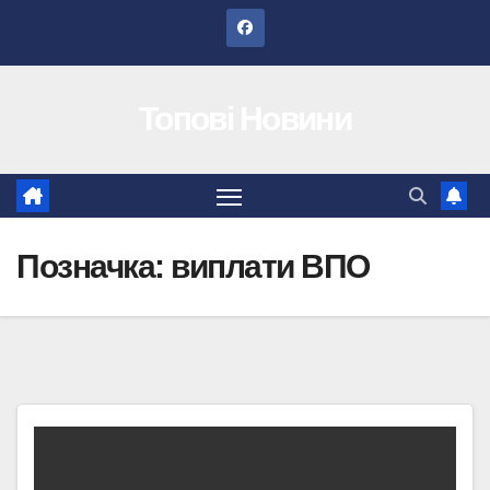
Перейти
до
вмісту
Топові Новини
Позначка:
виплати ВПО