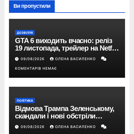
Ви пропустили
ДОЗВІЛЛЯ
GTA 6 виходить вчасно: реліз
19 листопада, трейлер на Netflix
і $180 млн передзамовлень
09/08/2026
ОЛЕНА ВАСИЛЕНКО
КОМЕНТАРІВ НЕМАЄ
ПОЛІТИКА
Відмова Трампа Зеленському,
скандали і нові обстріли
України – що пішло не так?
09/08/2026
ОЛЕНА ВАСИЛЕНКО