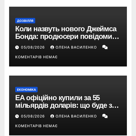
ДОЗВІЛЛЯ
Коли назвуть нового Джеймса
Бонда: продюсери повідомили
про терміни кастингу
05/08/2026
ОЛЕНА ВАСИЛЕНКО
КОМЕНТАРІВ НЕМАЄ
ЕКОНОМІКА
EA офіційно купили за 55
мільярдів доларів: що буде з
EA Sports FC, Battlefield і The
05/08/2026
ОЛЕНА ВАСИЛЕНКО
Sims
КОМЕНТАРІВ НЕМАЄ