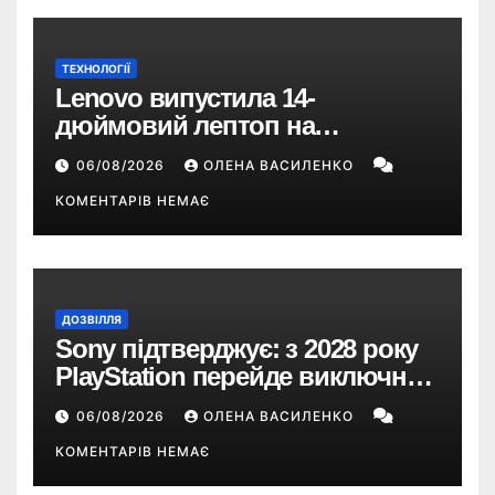
ТЕХНОЛОГІЇ
Lenovo випустила 14-
дюймовий лептоп на
Snapdragon X2 з автономністю
06/08/2026
ОЛЕНА ВАСИЛЕНКО
понад 33 години
КОМЕНТАРІВ НЕМАЄ
ДОЗВІЛЛЯ
Sony підтверджує: з 2028 року
PlayStation перейде виключно
на цифрові ігри
06/08/2026
ОЛЕНА ВАСИЛЕНКО
КОМЕНТАРІВ НЕМАЄ