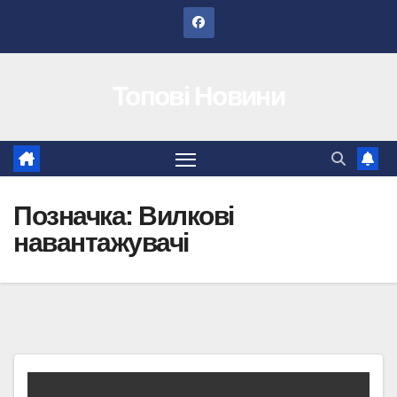
Перейти
до
вмісту
Топові Новини
Позначка:
Вилкові
навантажувачі