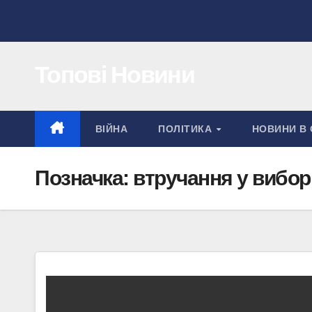
Перейти
до
вмісту
Топові Новини
ВІЙНА
ПОЛІТИКА
НОВИНИ В 
Позначка:
втручання у вибор