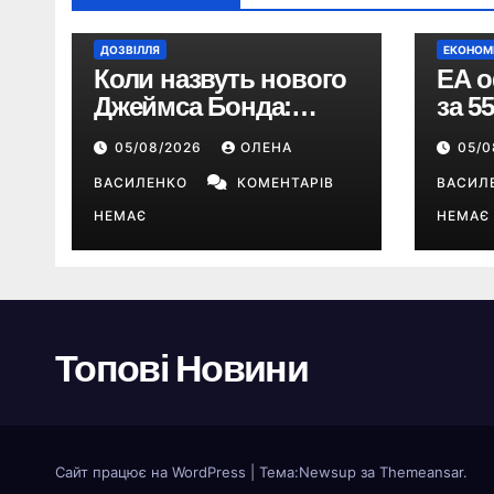
ДОЗВІЛЛЯ
ЕКОНОМ
Коли назвуть нового
EA о
Джеймса Бонда:
за 5
продюсери
дола
05/08/2026
ОЛЕНА
05/
повідомили про
Sport
терміни кастингу
ВАСИЛЕНКО
КОМЕНТАРІВ
The 
ВАСИЛ
НЕМАЄ
НЕМАЄ
Топові Новини
Сайт працює на WordPress
|
Тема:
Newsup
за
Themeansar
.