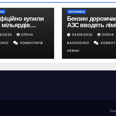
ІКА
ЕКОНОМІКА
фіційно купили
Бензин дорожчає
5 мільярдів
АЗС вводять лімі
рів: що буде з EA
чи буде в Україні
08/2026
ОЛЕНА
04/08/2026
ОЛЕНА
s FC, Battlefield і
дефіцит пальног
Sims
ЕНКО
КОМЕНТАРІВ
ВАСИЛЕНКО
КОМЕНТ
НЕМАЄ
Гол