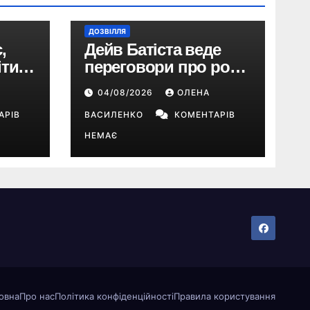
ДОЗВІЛЛЯ
,
Дейв Батіста веде
ти:
переговори про роль
Кратоса в серіалі
04/08/2026
ОЛЕНА
о
«God of War» від
АРІВ
Amazon
ВАСИЛЕНКО
КОМЕНТАРІВ
НЕМАЄ
овна
Про нас
Політика конфіденційності
Правила користування