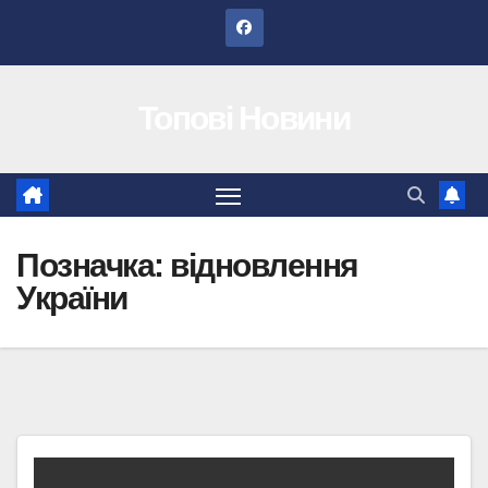
Перейти
до
вмісту
Топові Новини
Позначка:
відновлення
України