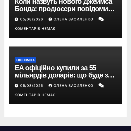
Коли назвуть нового Джеймса
Бонда: продюсери повідомили
про терміни кастингу
05/08/2026
ОЛЕНА ВАСИЛЕНКО
КОМЕНТАРІВ НЕМАЄ
ЕКОНОМІКА
EA офіційно купили за 55
мільярдів доларів: що буде з
EA Sports FC, Battlefield і The
05/08/2026
ОЛЕНА ВАСИЛЕНКО
Sims
КОМЕНТАРІВ НЕМАЄ