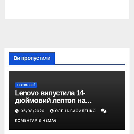
Ви пропустили
ТЕХНОЛОГІЇ
Lenovo випустила 14-
дюймовий лептоп на
Snapdragon X2 з автономністю
06/08/2026
ОЛЕНА ВАСИЛЕНКО
понад 33 години
КОМЕНТАРІВ НЕМАЄ