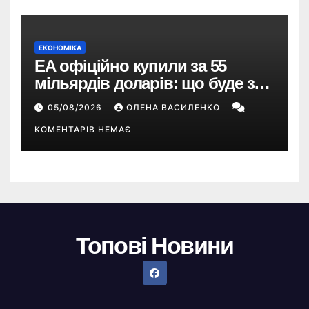
ЕКОНОМІКА
EA офіційно купили за 55
мільярдів доларів: що буде з
EA Sports FC, Battlefield і The
05/08/2026
ОЛЕНА ВАСИЛЕНКО
Sims
КОМЕНТАРІВ НЕМАЄ
Топові Новини