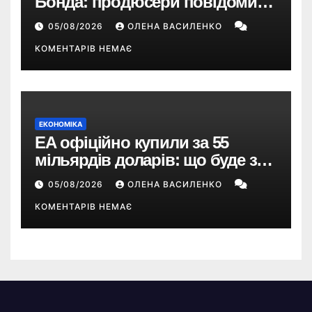
Бонда: продюсери повідомили
про терміни кастингу
05/08/2026
ОЛЕНА ВАСИЛЕНКО
КОМЕНТАРІВ НЕМАЄ
ЕКОНОМІКА
EA офіційно купили за 55
мільярдів доларів: що буде з
EA Sports FC, Battlefield і The
05/08/2026
ОЛЕНА ВАСИЛЕНКО
Sims
КОМЕНТАРІВ НЕМАЄ