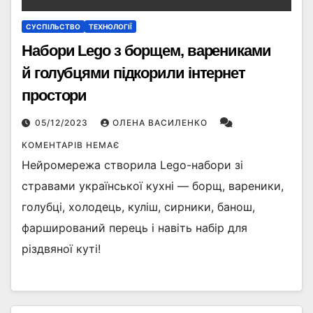
СУСПІЛЬСТВО
ТЕХНОЛОГІЇ
Набори Lego з борщем, варениками
й голубцями підкорили інтернет
простори
05/12/2023
ОЛЕНА ВАСИЛЕНКО
КОМЕНТАРІВ НЕМАЄ
Нейромережа створила Lego-набори зі
стравами української кухні — борщ, вареники,
голубці, холодець, куліш, сирники, банош,
фарширований перець і навіть набір для
різдвяної куті!