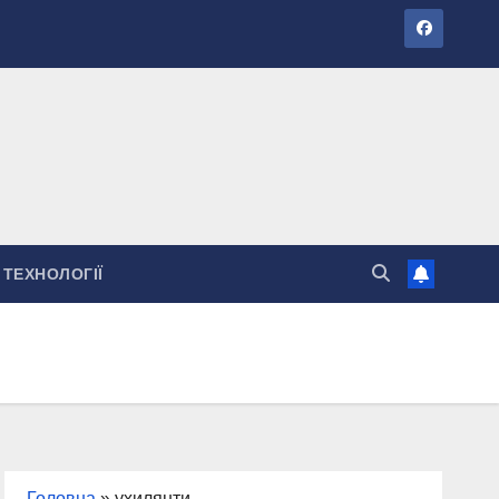
ТЕХНОЛОГІЇ
Головна
»
ухилянти