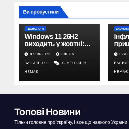
Ви пропустили
ТЕХНОЛОГІЇ
ЕКОНОМ
Windows 11 26H2
Інфл
виходить у жовтні:
при
чому не варто
10% 
07/08/2026
ОЛЕНА
07/0
пропускати це
прог
ВАСИЛЕНКО
КОМЕНТАРІВ
ВАСИЛ
оновлення
НЕМАЄ
НЕМАЄ
Топові Новини
Тільки головне про Україну, і все що навколо України