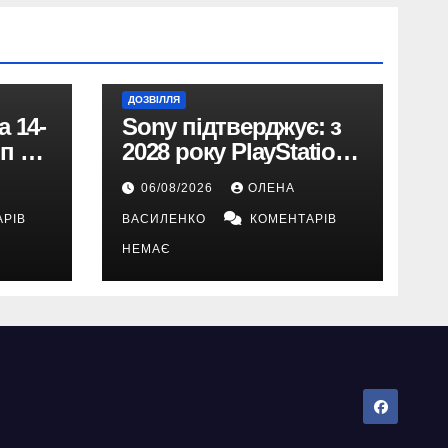
ДОЗВІЛЛЯ
 14-
Sony підтверджує: з
п на
2028 року PlayStation
перейде виключно на
06/08/2026
ОЛЕНА
онад
цифрові ігри
РІВ
ВАСИЛЕНКО
КОМЕНТАРІВ
НЕМАЄ