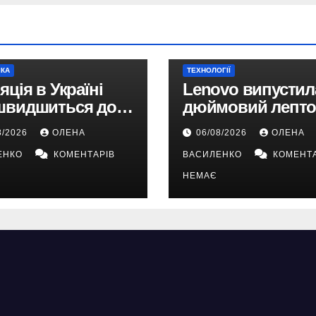
ІКА
ТЕХНОЛОГІЇ
яція в Україні
Lenovo випустила
швидшиться до
дюймовий лепто
у 2026 році —
Snapdragon X2 з
8/2026
ОЛЕНА
06/08/2026
ОЛЕНА
ноз НБУ
автономністю п
ЕНКО
КОМЕНТАРІВ
ВАСИЛЕНКО
КОМЕНТА
33 години
НЕМАЄ