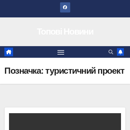
Перейти
до
вмісту
Топові Новини
Позначка:
туристичний проект