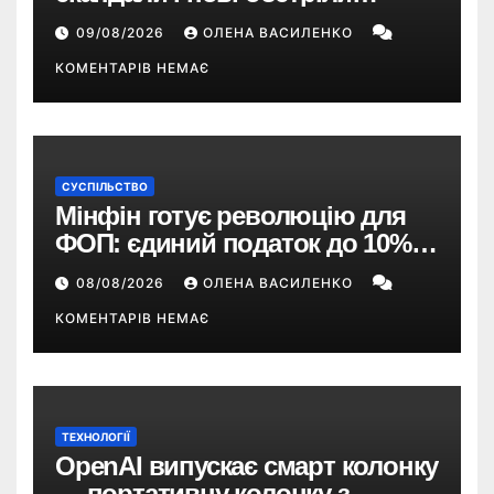
України – що пішло не так?
09/08/2026
ОЛЕНА ВАСИЛЕНКО
КОМЕНТАРІВ НЕМАЄ
СУСПІЛЬСТВО
Мінфін готує революцію для
ФОП: єдиний податок до 10%,
ПДВ з 2028 року та перегляд 2-ї
08/08/2026
ОЛЕНА ВАСИЛЕНКО
групи
КОМЕНТАРІВ НЕМАЄ
ТЕХНОЛОГІЇ
OpenAI випускає смарт колонку
— портативну колонку з