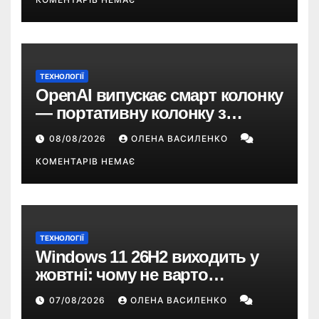
ТЕХНОЛОГІЇ
OpenAI випускає смарт колонку
— портативну колонку з
ChatGPT, камерою та цінником
08/08/2026
ОЛЕНА ВАСИЛЕНКО
понад $300
КОМЕНТАРІВ НЕМАЄ
ТЕХНОЛОГІЇ
Windows 11 26H2 виходить у
жовтні: чому не варто
пропускати це оновлення
07/08/2026
ОЛЕНА ВАСИЛЕНКО