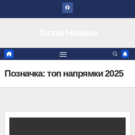
Перейти
до
вмісту
Топові Новини
Позначка:
топ напрямки 2025