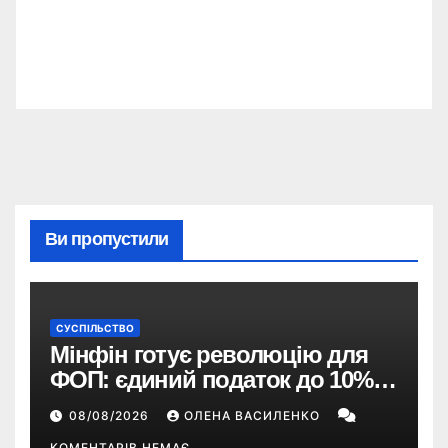
Ви пропустили
СУСПІЛЬСТВО
Мінфін готує революцію для
ФОП: єдиний податок до 10%,
ПДВ з 2028 року та перегляд 2-ї
08/08/2026
ОЛЕНА ВАСИЛЕНКО
групи
КОМЕНТАРІВ НЕМАЄ