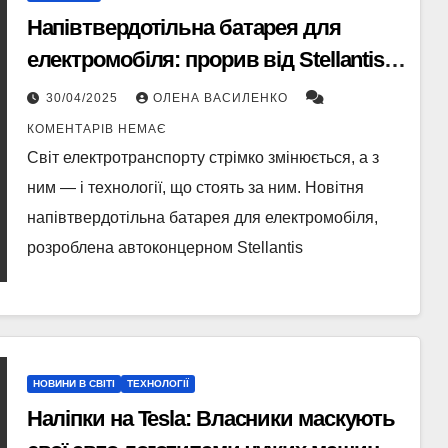
Напівтвердотільна батарея для
електромобіля: прорив від Stellantis у
світі е-мобілів
30/04/2025
ОЛЕНА ВАСИЛЕНКО
КОМЕНТАРІВ НЕМАЄ
Світ електротранспорту стрімко змінюється, а з
ним — і технології, що стоять за ним. Новітня
напівтвердотільна батарея для електромобіля,
розроблена автоконцерном Stellantis
НОВИНИ В СВІТІ
ТЕХНОЛОГІЇ
Наліпки на Tesla: Власники маскують