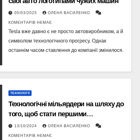
свої авто логотипами чужих машин
05/03/2025
ОЛЕНА ВАСИЛЕНКО
КОМЕНТАРІВ НЕМАЄ
Tesla вже давно є не просто автовиробником, а й
символом технологічного прогресу. Однак
останнім часом ставлення до компанії змінилося.
ТЕХНОЛОГІЇ
Технологічні мільярдери на шляху до
того, щоб стати першими
трильйонерами у світі. Хто туди
13/10/2024
ОЛЕНА ВАСИЛЕНКО
потрапить першим?
КОМЕНТАРІВ НЕМАЄ