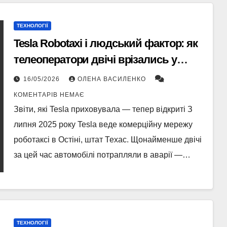
ТЕХНОЛОГІЇ
Tesla Robotaxi і людський фактор: як
телеоператори двічі врізались у
паркани та барикади
16/05/2026
ОЛЕНА ВАСИЛЕНКО
КОМЕНТАРІВ НЕМАЄ
Звіти, які Tesla приховувала — тепер відкриті З
липня 2025 року Tesla веде комерційну мережу
роботаксі в Остіні, штат Техас. Щонайменше двічі
за цей час автомобілі потрапляли в аварії —…
ТЕХНОЛОГІЇ