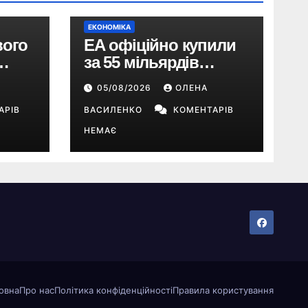
ЕКОНОМІКА
вого
EA офіційно купили
за 55 мільярдів
доларів: що буде з EA
05/08/2026
ОЛЕНА
Sports FC, Battlefield і
АРІВ
The Sims
ВАСИЛЕНКО
КОМЕНТАРІВ
НЕМАЄ
овна
Про нас
Політика конфіденційності
Правила користування