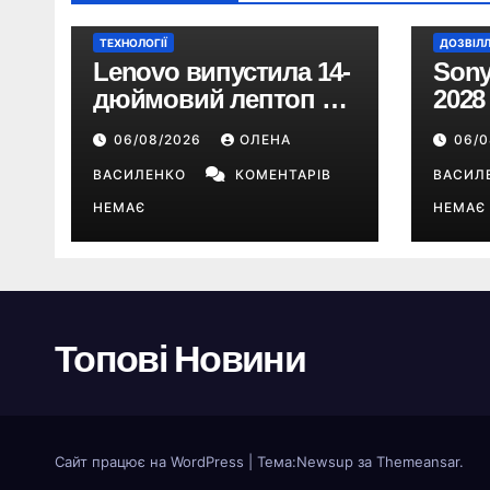
ТЕХНОЛОГІЇ
ДОЗВІЛ
Lenovo випустила 14-
Sony
дюймовий лептоп на
2028
Snapdragon X2 з
пере
06/08/2026
ОЛЕНА
06/
автономністю понад
цифр
33 години
ВАСИЛЕНКО
КОМЕНТАРІВ
ВАСИЛ
НЕМАЄ
НЕМАЄ
Топові Новини
Сайт працює на WordPress
|
Тема:
Newsup
за
Themeansar
.