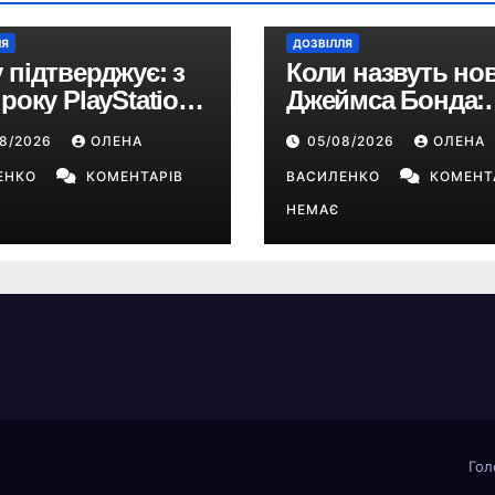
ЛЯ
ДОЗВІЛЛЯ
 підтверджує: з
Коли назвуть но
 року PlayStation
Джеймса Бонда:
йде виключно на
продюсери
08/2026
ОЛЕНА
05/08/2026
ОЛЕНА
ові ігри
повідомили про
ЕНКО
КОМЕНТАРІВ
терміни кастингу
ВАСИЛЕНКО
КОМЕНТ
НЕМАЄ
Гол