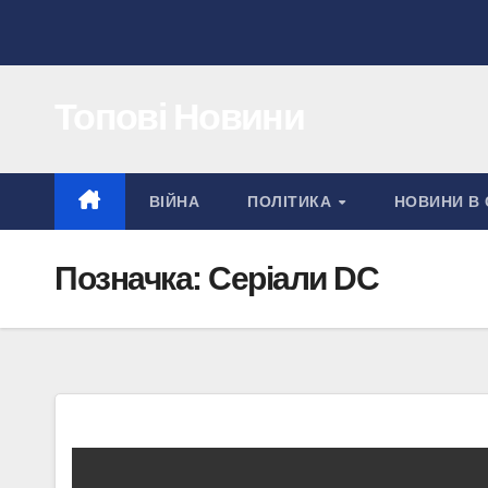
Перейти
до
вмісту
Топові Новини
ВІЙНА
ПОЛІТИКА
НОВИНИ В 
Позначка:
Серіали DC