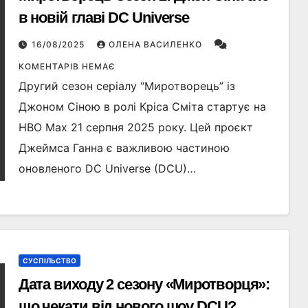
в новій главі DC Universe
16/08/2025
ОЛЕНА ВАСИЛЕНКО
КОМЕНТАРІВ НЕМАЄ
Другий сезон серіалу “Миротворець” із
Джоном Сіною в ролі Кріса Сміта стартує на
HBO Max 21 серпня 2025 року. Цей проєкт
Джеймса Ганна є важливою частиною
оновленого DC Universe (DCU)…
СУСПІЛЬСТВО
Дата виходу 2 сезону «Миротворця»:
що чекати від нового шоу DCU?