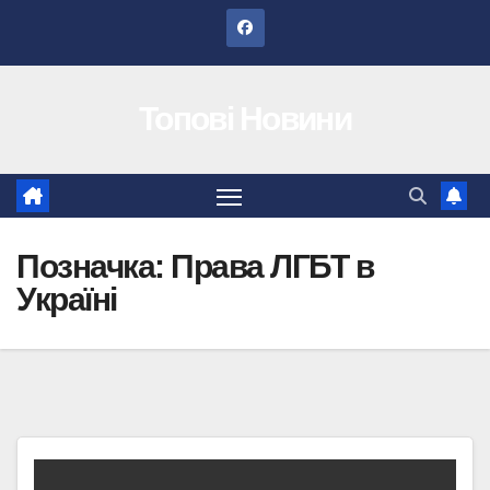
Перейти
до
вмісту
Топові Новини
Позначка:
Права ЛГБТ в
Україні