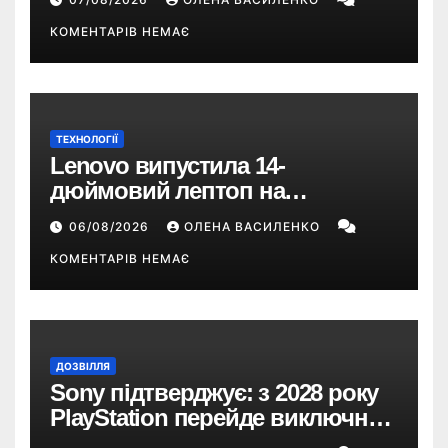
КОМЕНТАРІВ НЕМАЄ
ТЕХНОЛОГІЇ
Lenovo випустила 14-
дюймовий лептоп на
Snapdragon X2 з автономністю
06/08/2026
ОЛЕНА ВАСИЛЕНКО
понад 33 години
КОМЕНТАРІВ НЕМАЄ
ДОЗВІЛЛЯ
Sony підтверджує: з 2028 року
PlayStation перейде виключно
на цифрові ігри