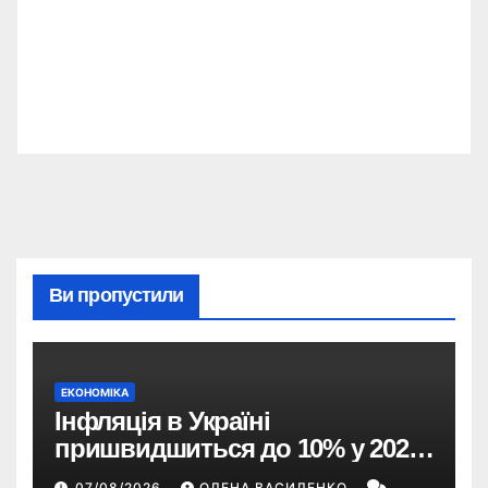
Ви пропустили
ЕКОНОМІКА
Інфляція в Україні
пришвидшиться до 10% у 2026
році — прогноз НБУ
07/08/2026
ОЛЕНА ВАСИЛЕНКО