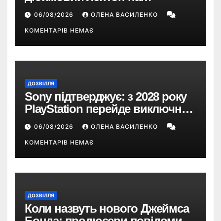
Snapdragon X2 з автономністю
06/08/2026
ОЛЕНА ВАСИЛЕНКО
понад 33 години
КОМЕНТАРІВ НЕМАЄ
ДОЗВІЛЛЯ
Sony підтверджує: з 2028 року
PlayStation перейде виключно
на цифрові ігри
06/08/2026
ОЛЕНА ВАСИЛЕНКО
КОМЕНТАРІВ НЕМАЄ
ДОЗВІЛЛЯ
Коли назвуть нового Джеймса
Бонда: продюсери повідомили