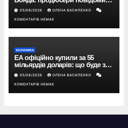
про терміни кастингу
05/08/2026
ОЛЕНА ВАСИЛЕНКО
КОМЕНТАРІВ НЕМАЄ
ЕКОНОМІКА
EA офіційно купили за 55
мільярдів доларів: що буде з
EA Sports FC, Battlefield і The
05/08/2026
ОЛЕНА ВАСИЛЕНКО
Sims
КОМЕНТАРІВ НЕМАЄ