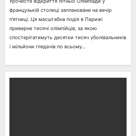
Урочисте відкриття літньої Олімпіади у
французькій столиці заплановане на вечір
п’ятниці. Ця масштабна подія в Парижі
приверне тисячі олімпійців, за якою
спостерігатимуть десятки тисяч уболівальників
і мільйони глядачів по всьому…