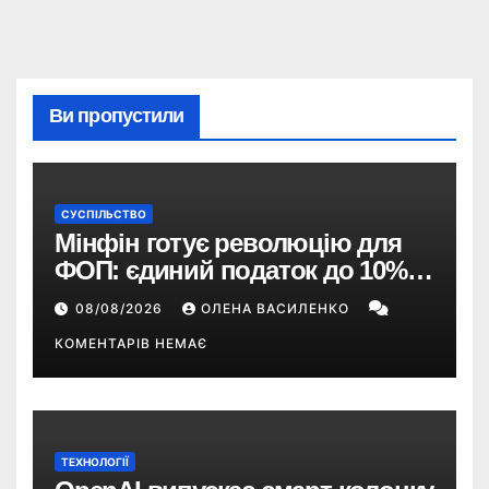
Ви пропустили
СУСПІЛЬСТВО
Мінфін готує революцію для
ФОП: єдиний податок до 10%,
ПДВ з 2028 року та перегляд 2-ї
08/08/2026
ОЛЕНА ВАСИЛЕНКО
групи
КОМЕНТАРІВ НЕМАЄ
ТЕХНОЛОГІЇ