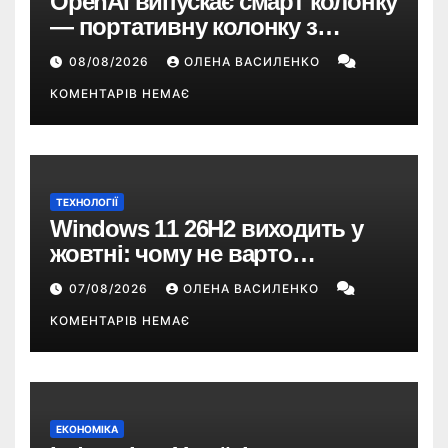
OpenAI випускає смарт колонку
— портативну колонку з
ChatGPT, камерою та цінником
08/08/2026
ОЛЕНА ВАСИЛЕНКО
понад $300
КОМЕНТАРІВ НЕМАЄ
ТЕХНОЛОГІЇ
Windows 11 26H2 виходить у
жовтні: чому не варто
пропускати це оновлення
07/08/2026
ОЛЕНА ВАСИЛЕНКО
КОМЕНТАРІВ НЕМАЄ
ЕКОНОМІКА