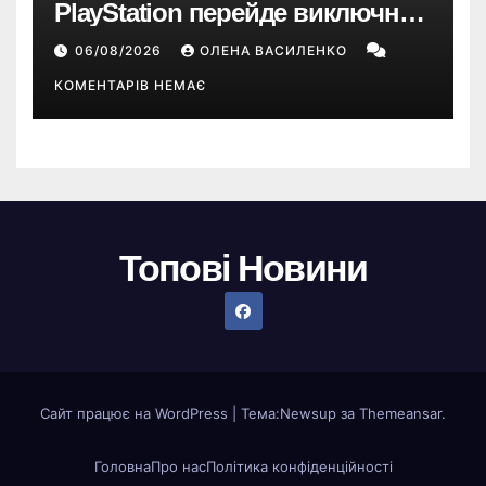
PlayStation перейде виключно
на цифрові ігри
06/08/2026
ОЛЕНА ВАСИЛЕНКО
КОМЕНТАРІВ НЕМАЄ
Топові Новини
Сайт працює на WordPress
|
Тема:
Newsup
за
Themeansar
.
Головна
Про нас
Політика конфіденційності