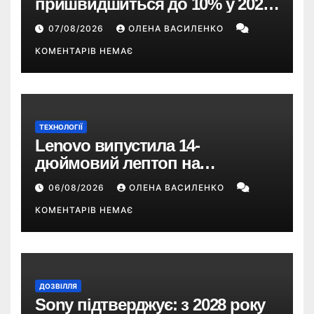
пришвидшиться до 10% у 2026
році — прогноз НБУ
07/08/2026
ОЛЕНА ВАСИЛЕНКО
КОМЕНТАРІВ НЕМАЄ
ТЕХНОЛОГІЇ
Lenovo випустила 14-
дюймовий лептоп на
Snapdragon X2 з автономністю
06/08/2026
ОЛЕНА ВАСИЛЕНКО
понад 33 години
КОМЕНТАРІВ НЕМАЄ
ДОЗВІЛЛЯ
Sony підтверджує: з 2028 року