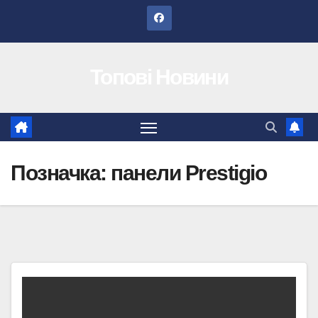
Перейти
до
вмісту
Топові Новини
Позначка:
панели Prestigio