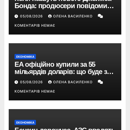
Бонда: продюсери повідомили
про терміни кастингу
05/08/2026
ОЛЕНА ВАСИЛЕНКО
КОМЕНТАРІВ НЕМАЄ
ЕКОНОМІКА
EA офіційно купили за 55
мільярдів доларів: що буде з
EA Sports FC, Battlefield і The
05/08/2026
ОЛЕНА ВАСИЛЕНКО
Sims
КОМЕНТАРІВ НЕМАЄ
ЕКОНОМІКА