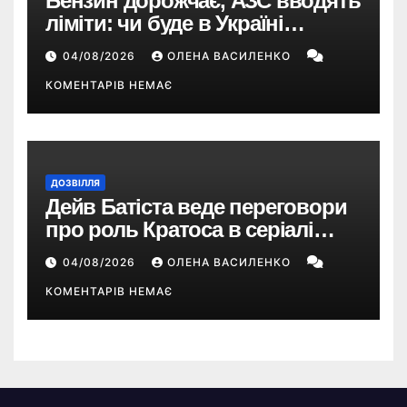
Бензин дорожчає, АЗС вводять
ліміти: чи буде в Україні
дефіцит пального
04/08/2026
ОЛЕНА ВАСИЛЕНКО
КОМЕНТАРІВ НЕМАЄ
ДОЗВІЛЛЯ
Дейв Батіста веде переговори
про роль Кратоса в серіалі
«God of War» від Amazon
04/08/2026
ОЛЕНА ВАСИЛЕНКО
КОМЕНТАРІВ НЕМАЄ