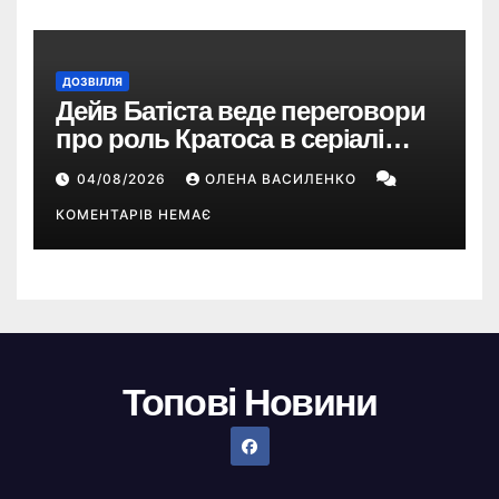
ДОЗВІЛЛЯ
Дейв Батіста веде переговори
про роль Кратоса в серіалі
«God of War» від Amazon
04/08/2026
ОЛЕНА ВАСИЛЕНКО
КОМЕНТАРІВ НЕМАЄ
Топові Новини