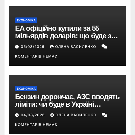
ЕКОНОМІКА
EA офіційно купили за 55
мільярдів доларів: що буде з
EA Sports FC, Battlefield і The
05/08/2026
ОЛЕНА ВАСИЛЕНКО
Sims
КОМЕНТАРІВ НЕМАЄ
ЕКОНОМІКА
Бензин дорожчає, АЗС вводять
ліміти: чи буде в Україні
дефіцит пального
04/08/2026
ОЛЕНА ВАСИЛЕНКО
КОМЕНТАРІВ НЕМАЄ