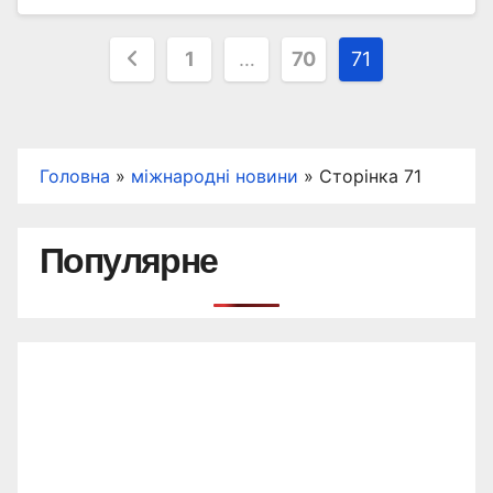
Пагінація
1
…
70
71
записів
Головна
»
міжнародні новини
»
Сторінка 71
Популярне