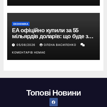
ЕКОНОМІКА
EA офіційно купили за 55
мільярдів доларів: що буде з
EA Sports FC, Battlefield і The
05/08/2026
ОЛЕНА ВАСИЛЕНКО
Sims
КОМЕНТАРІВ НЕМАЄ
Топові Новини