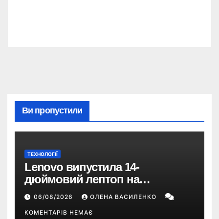
Ви пропустили
ТЕХНОЛОГІЇ
Lenovo випустила 14-
дюймовий лептоп на
Snapdragon X2 з автономністю
06/08/2026
ОЛЕНА ВАСИЛЕНКО
понад 33 години
КОМЕНТАРІВ НЕМАЄ