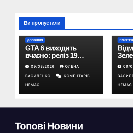
Ви пропустили
ДОЗВІЛЛЯ
ПОЛІТИ
GTA 6 виходить
Відм
вчасно: реліз 19
Зеле
листопада, трейлер
скан
09/08/2026
ОЛЕНА
09/
на Netflix і $180 млн
обст
передзамовлень
ВАСИЛЕНКО
КОМЕНТАРІВ
що п
ВАСИЛ
НЕМАЄ
НЕМАЄ
Топові Новини