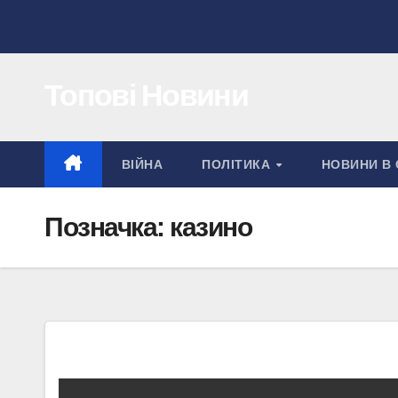
Перейти
до
вмісту
Топові Новини
ВІЙНА
ПОЛІТИКА
НОВИНИ В 
Позначка:
казино