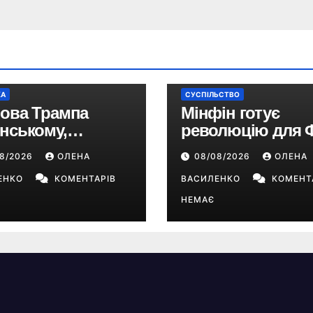
КА
СУСПІЛЬСТВО
ова Трампа
Мінфін готує
нському,
революцію для 
дали і нові
єдиний податок 
08/2026
ОЛЕНА
08/08/2026
ОЛЕНА
ріли України –
10%, ПДВ з 2028 
ішло не так?
ЕНКО
КОМЕНТАРІВ
та перегляд 2-ї г
ВАСИЛЕНКО
КОМЕНТ
НЕМАЄ