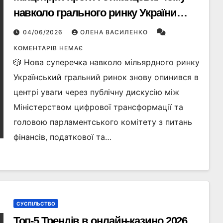
навколо грального ринку України
спалахнув новий конфлікт
04/06/2026
ОЛЕНА ВАСИЛЕНКО
КОМЕНТАРІВ НЕМАЄ
🎲 Нова суперечка навколо мільярдного ринку
Український гральний ринок знову опинився в
центрі уваги через публічну дискусію між
Міністерством цифрової трансформації та
головою парламентського комітету з питань
фінансів, податкової та…
СУСПІЛЬСТВО
Топ-5 Трендів в онлайн-казино 2026