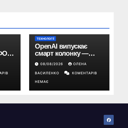
ТЕХНОЛОГІЇ
OpenAI випускає
ФОП:
смарт колонку —
до
портативну колонку з
08/08/2026
ОЛЕНА
року
ChatGPT, камерою та
рупи
АРІВ
цінником понад $300
ВАСИЛЕНКО
КОМЕНТАРІВ
НЕМАЄ