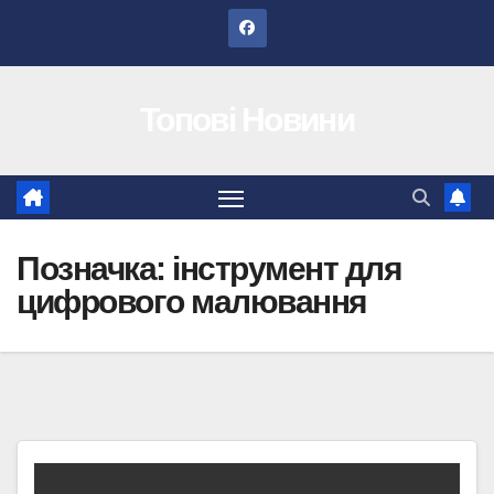
Перейти
до
вмісту
Топові Новини
Позначка:
інструмент для
цифрового малювання