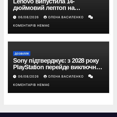
Lenovo випустила 14-
дюймовий лептоп на
Snapdragon X2 з автономністю
06/08/2026
ОЛЕНА ВАСИЛЕНКО
понад 33 години
КОМЕНТАРІВ НЕМАЄ
ДОЗВІЛЛЯ
Sony підтверджує: з 2028 року
PlayStation перейде виключно
на цифрові ігри
06/08/2026
ОЛЕНА ВАСИЛЕНКО
КОМЕНТАРІВ НЕМАЄ