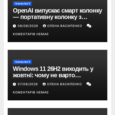
ТЕХНОЛОГІЇ
OpenAI випускає смарт колонку
— портативну колонку з
ChatGPT, камерою та цінником
08/08/2026
ОЛЕНА ВАСИЛЕНКО
понад $300
КОМЕНТАРІВ НЕМАЄ
ТЕХНОЛОГІЇ
Windows 11 26H2 виходить у
жовтні: чому не варто
пропускати це оновлення
07/08/2026
ОЛЕНА ВАСИЛЕНКО
КОМЕНТАРІВ НЕМАЄ