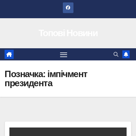
Перейти
до
вмісту
Топові Новини
Позначка:
імпічмент
президента