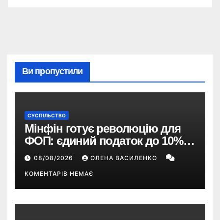
Ви пропустили
СУСПІЛЬСТВО
Мінфін готує революцію для
ФОП: єдиний податок до 10%,
ПДВ з 2028 року та перегляд 2-ї
08/08/2026
ОЛЕНА ВАСИЛЕНКО
групи
КОМЕНТАРІВ НЕМАЄ