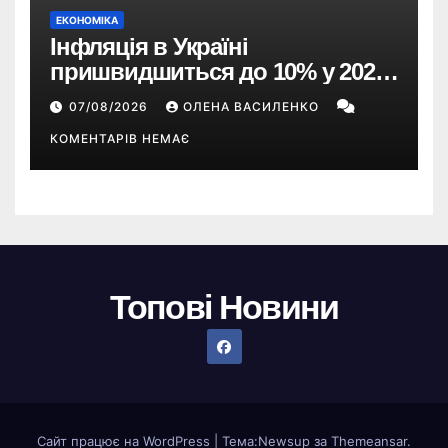
ЕКОНОМІКА
Інфляція в Україні
пришвидшиться до 10% у 2026
році — прогноз НБУ
07/08/2026
ОЛЕНА ВАСИЛЕНКО
КОМЕНТАРІВ НЕМАЄ
Топові Новини
Сайт працює на WordPress
|
Тема:
Newsup
за
Themeansar
.