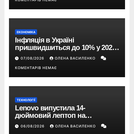
ЕКОНОМІКА
Інфляція в Україні
пришвидшиться до 10% у 2026
році — прогноз НБУ
07/08/2026
ОЛЕНА ВАСИЛЕНКО
КОМЕНТАРІВ НЕМАЄ
ТЕХНОЛОГІЇ
Lenovo випустила 14-
дюймовий лептоп на
Snapdragon X2 з автономністю
06/08/2026
ОЛЕНА ВАСИЛЕНКО
понад 33 години