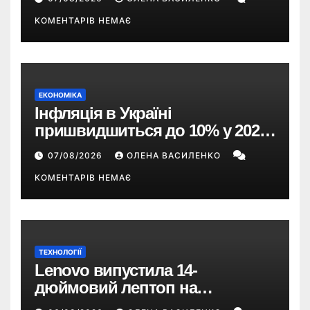
КОМЕНТАРІВ НЕМАЄ
ЕКОНОМІКА
Інфляція в Україні
пришвидшиться до 10% у 2026
році — прогноз НБУ
07/08/2026
ОЛЕНА ВАСИЛЕНКО
КОМЕНТАРІВ НЕМАЄ
ТЕХНОЛОГІЇ
Lenovo випустила 14-
дюймовий лептоп на
Snapdragon X2 з автономністю