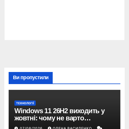
Ви пропустили
ТЕХНОЛОГІЇ
Windows 11 26H2 виходить у
жовтні: чому не варто
пропускати це оновлення
07/08/2026
ОЛЕНА ВАСИЛЕНКО