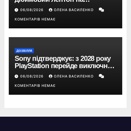
Snapdragon X2 з автономністю
06/08/2026
ОЛЕНА ВАСИЛЕНКО
понад 33 години
КОМЕНТАРІВ НЕМАЄ
ДОЗВІЛЛЯ
Sony підтверджує: з 2028 року
PlayStation перейде виключно
на цифрові ігри
06/08/2026
ОЛЕНА ВАСИЛЕНКО
КОМЕНТАРІВ НЕМАЄ