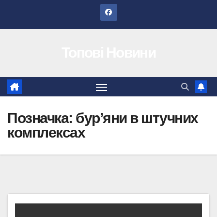
Перейти
до
вмісту
Топові Новини
Позначка:
бур’яни в штучних
комплексах