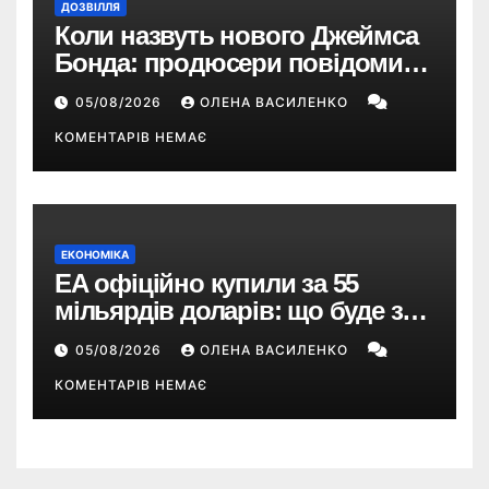
ДОЗВІЛЛЯ
Коли назвуть нового Джеймса
Бонда: продюсери повідомили
про терміни кастингу
05/08/2026
ОЛЕНА ВАСИЛЕНКО
КОМЕНТАРІВ НЕМАЄ
ЕКОНОМІКА
EA офіційно купили за 55
мільярдів доларів: що буде з
EA Sports FC, Battlefield і The
05/08/2026
ОЛЕНА ВАСИЛЕНКО
Sims
КОМЕНТАРІВ НЕМАЄ