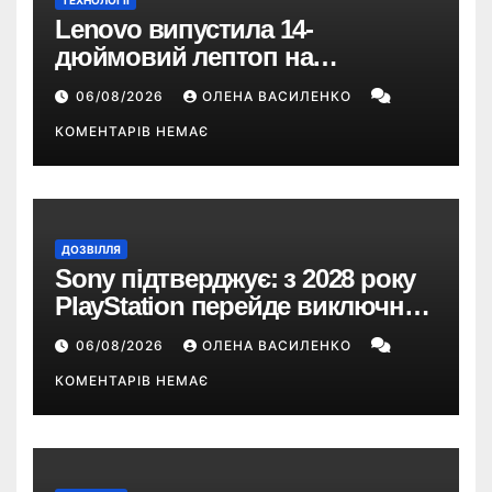
ТЕХНОЛОГІЇ
Lenovo випустила 14-
дюймовий лептоп на
Snapdragon X2 з автономністю
06/08/2026
ОЛЕНА ВАСИЛЕНКО
понад 33 години
КОМЕНТАРІВ НЕМАЄ
ДОЗВІЛЛЯ
Sony підтверджує: з 2028 року
PlayStation перейде виключно
на цифрові ігри
06/08/2026
ОЛЕНА ВАСИЛЕНКО
КОМЕНТАРІВ НЕМАЄ