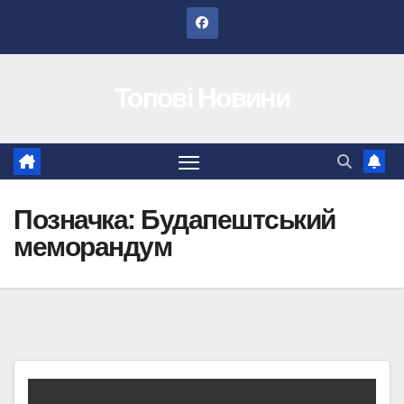
Перейти
до
вмісту
Топові Новини
Позначка:
Будапештський
меморандум