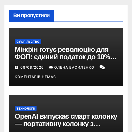
Ви пропустили
СУСПІЛЬСТВО
Мінфін готує революцію для
ФОП: єдиний податок до 10%,
ПДВ з 2028 року та перегляд 2-ї
08/08/2026
ОЛЕНА ВАСИЛЕНКО
групи
КОМЕНТАРІВ НЕМАЄ
ТЕХНОЛОГІЇ
OpenAI випускає смарт колонку
— портативну колонку з
ChatGPT, камерою та цінником