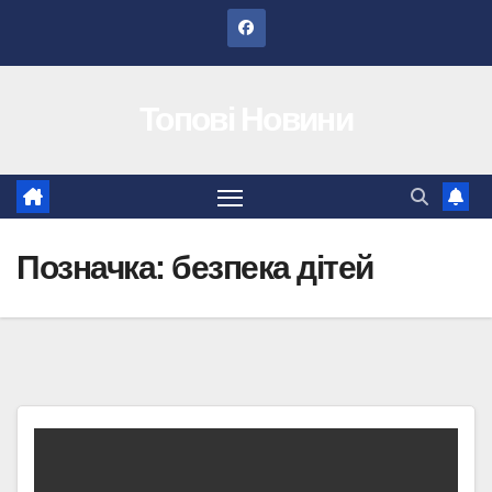
Перейти
до
вмісту
Топові Новини
Позначка:
безпека дітей