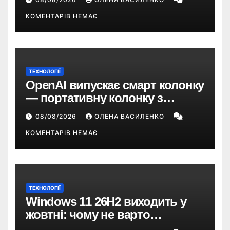
групи
КОМЕНТАРІВ НЕМАЄ
ТЕХНОЛОГІЇ
OpenAI випускає смарт колонку
— портативну колонку з
ChatGPT, камерою та цінником
08/08/2026
ОЛЕНА ВАСИЛЕНКО
понад $300
КОМЕНТАРІВ НЕМАЄ
ТЕХНОЛОГІЇ
Windows 11 26H2 виходить у
жовтні: чому не варто
пропускати це оновлення