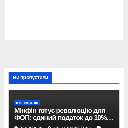
Ви пропустили
СУСПІЛЬСТВО
Мінфін готує революцію для
ФОП: єдиний податок до 10%,
ПДВ з 2028 року та перегляд 2-ї
08/08/2026
ОЛЕНА ВАСИЛЕНКО