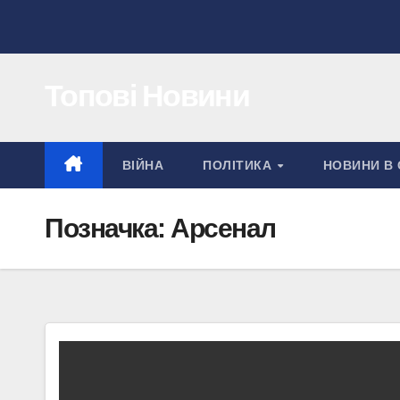
Перейти
до
вмісту
Топові Новини
ВІЙНА
ПОЛІТИКА
НОВИНИ В 
Позначка:
Арсенал