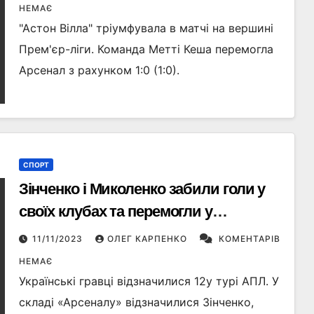
НЕМАЄ
"Астон Вілла" тріумфувала в матчі на вершині
Прем'єр-ліги. Команда Метті Кеша перемогла
Арсенал з рахунком 1:0 (1:0).
СПОРТ
Зінченко і Миколенко забили голи у
своїх клубах та перемогли у
Англійській Прем’єр-Лізі
11/11/2023
ОЛЕГ КАРПЕНКО
КОМЕНТАРІВ
НЕМАЄ
Українські гравці відзначилися 12у турі АПЛ. У
складі «Арсеналу» відзначилися Зінченко,