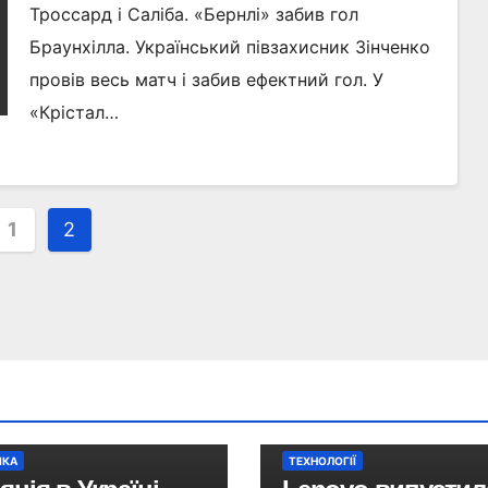
Троссард і Саліба. «Бернлі» забив гол
Браунхілла. Український півзахисник Зінченко
провів весь матч і забив ефектний гол. У
«Крістал…
нація
1
2
сів
ІКА
ТЕХНОЛОГІЇ