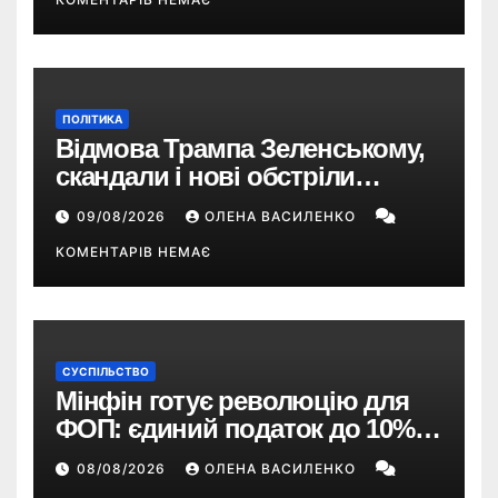
ПОЛІТИКА
Відмова Трампа Зеленському,
скандали і нові обстріли
України – що пішло не так?
09/08/2026
ОЛЕНА ВАСИЛЕНКО
КОМЕНТАРІВ НЕМАЄ
СУСПІЛЬСТВО
Мінфін готує революцію для
ФОП: єдиний податок до 10%,
ПДВ з 2028 року та перегляд 2-ї
08/08/2026
ОЛЕНА ВАСИЛЕНКО
групи