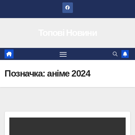
Перейти
до
вмісту
Топові Новини
Позначка:
аніме 2024