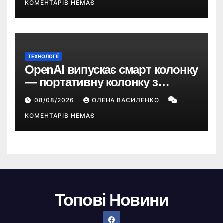
КОМЕНТАРІВ НЕМАЄ
ТЕХНОЛОГІЇ
OpenAI випускає смарт колонку
— портативну колонку з
ChatGPT, камерою та цінником
08/08/2026
ОЛЕНА ВАСИЛЕНКО
понад $300
КОМЕНТАРІВ НЕМАЄ
Топові Новини