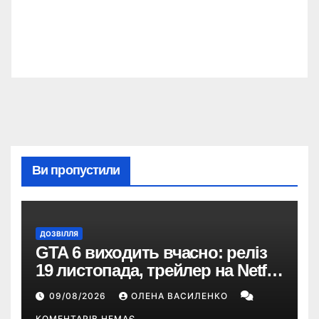
Ви пропустили
ДОЗВІЛЛЯ
GTA 6 виходить вчасно: реліз
19 листопада, трейлер на Netflix
і $180 млн передзамовлень
09/08/2026
ОЛЕНА ВАСИЛЕНКО
КОМЕНТАРІВ НЕМАЄ