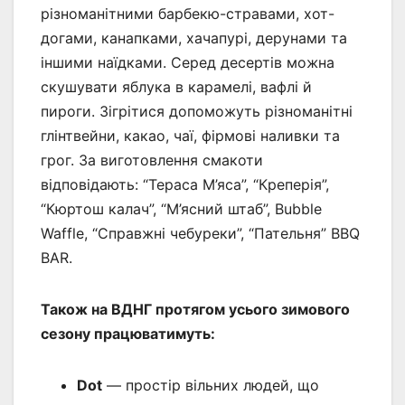
різноманітними барбекю-стравами, хот-
догами, канапками, хачапурі, дерунами та
іншими наїдками. Серед десертів можна
скушувати яблука в карамелі, вафлі й
пироги. Зігрітися допоможуть різноманітні
глінтвейни, какао, чаї, фірмові наливки та
грог. За виготовлення смакоти
відповідають: “Тераса М’яса”, “Креперія”,
“Кюртош калач”, “М’ясний штаб”, Bubble
Waffle, “Справжні чебуреки”, “Пательня” BBQ
BAR.
Також на ВДНГ протягом усього зимового
сезону працюватимуть:
Dot
— простір вільних людей, що