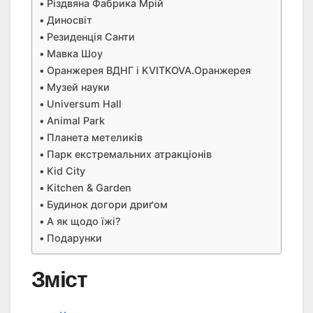
Різдвяна Фабрика Мрій
Диносвіт
Резиденція Санти
Мавка Шоу
Оранжерея ВДНГ і KVITKOVA.Оранжерея
Музей науки
Universum Hall
Animal Park
Планета метеликів
Парк екстремальних атракціонів
Kid City
Kitchen & Garden
Будинок догори дриґом
А як щодо їжі?
Подарунки
Зміст