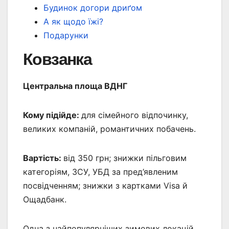
Будинок догори дриґом
А як щодо їжі?
Подарунки
Ковзанка
Центральна площа ВДНГ
Кому підійде:
для сімейного відпочинку,
великих компаній, романтичних побачень.
Вартість:
від 350 грн; знижки пільговим
категоріям, ЗСУ, УБД за пред’явленим
посвідченням; знижки з картками Visa й
Ощадбанк.
Одна з найпопулярніших зимових локацій