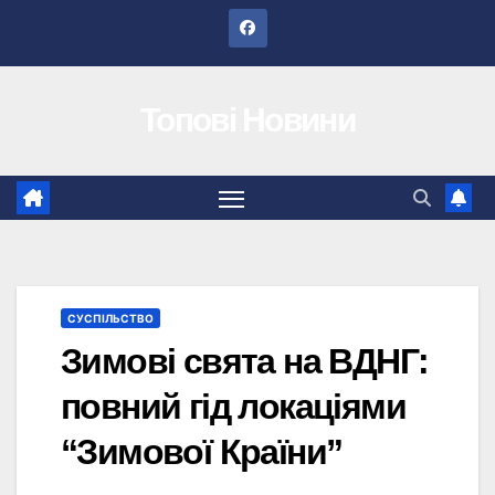
Перейти
до
вмісту
Топові Новини
СУСПІЛЬСТВО
Зимові свята на ВДНГ:
повний гід локаціями
“Зимової Країни”