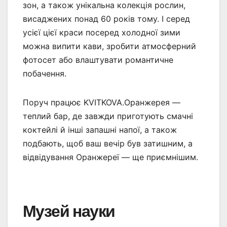
зон, а також унікальна колекція рослин,
висаджених понад 60 років тому. І серед
усієї цієї краси посеред холодної зими
можна випити кави, зробити атмосферний
фотосет або влаштувати романтичне
побачення.
Поруч працює KVITKOVA.Оранжерея —
теплий бар, де завжди приготують смачні
коктейлі й інші запашні напої, а також
подбають, щоб ваш вечір був затишним, а
відвідування Оранжереї — ще приємнішим.
Музей науки