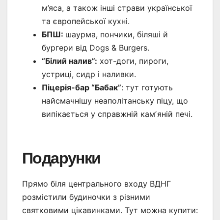
м’яса, а також інші страви української
та європейської кухні.
БПШ:
шаурма, пончики, біляші й
бургери від Dogs & Burgers.
“Білий налив”:
хот-доги, пироги,
устриці, сидр і наливки.
Піцерія-бар “Бабак”
: тут готують
найсмачнішу неаполітанську піцу, що
випікається у справжній камʼяній печі.
Подарунки
Прямо біля центрального входу ВДНГ
розмістили будиночки з різними
святковими цікавинками. Тут можна купити: