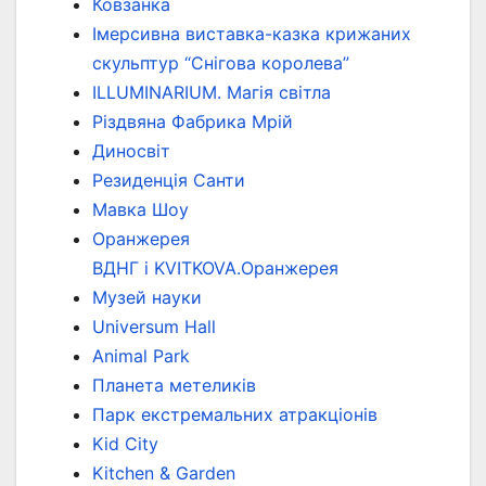
Ковзанка
Імерсивна виставка-казка крижаних
скульптур “Снігова королева”
ILLUMINARIUM. Магія світла
Різдвяна Фабрика Мрій
Диносвіт
Резиденція Санти
Мавка Шоу
Оранжерея
ВДНГ і KVITKOVA.Оранжерея
Музей науки
Universum Hall
Animal Park
Планета метеликів
Парк екстремальних атракціонів
Kid City
Kitchen & Garden