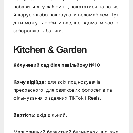
побавитись у лабіринті, покататися на потязі
й каруселі або покерувати веломобілем. Тут
діти можуть робити все, що вдома їм часто
забороняють батьки.
Kitchen & Garden
Яблуневий сад біля павільйону №10
Кому підійде:
для всіх поціновувачів
прекрасного, для святкових фотосетів та
фільмування різдвяних TikTok і Reels.
Вартість:
вхід вільний.
Мальовничий блакитний будиночок, що вже