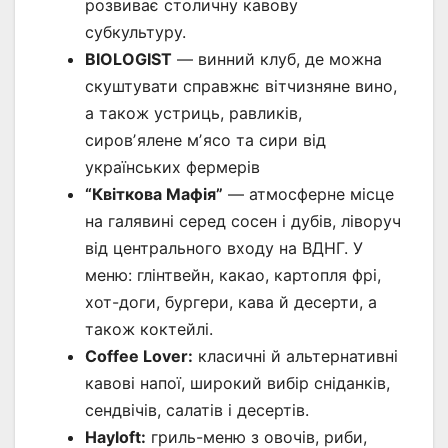
розвиває столичну кавову
субкультуру.
BIOLOGIST
— винний клуб, де можна
скуштувати справжнє вітчизняне вино,
а також устриць, равликів,
сировʼялене мʼясо та сири від
українських фермерів
“Квіткова Мафія”
— атмосферне місце
на галявині серед сосен і дубів, ліворуч
від центрального входу на ВДНГ. У
меню: глінтвейн, какао, картопля фрі,
хот-доги, бургери, кава й десерти, а
також коктейлі.
Coffee Lover:
класичні й альтернативні
кавові напої, широкий вибір сніданків,
сендвічів, салатів і десертів.
Hayloft:
гриль-меню з овочів, риби,