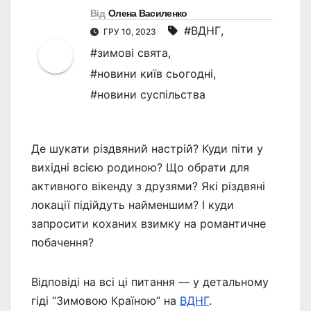
Від
Олена Василенко
#ВДНГ
,
ГРУ 10, 2023
#зимові свята
,
#новини київ сьогодні
,
#новини суспільства
Де шукати різдвяний настрій? Куди піти у
вихідні всією родиною? Що обрати для
активного вікенду з друзями? Які різдвяні
локації підійдуть найменшим? І куди
запросити коханих взимку на романтичне
побачення?
Відповіді на всі ці питання — у детальному
гіді “Зимовою Країною” на
ВДНГ
.