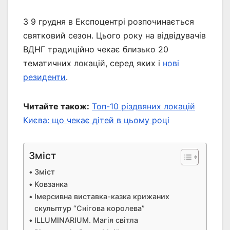
З 9 грудня в Експоцентрі розпочинається
святковий сезон. Цього року на відвідувачів
ВДНГ традиційно чекає близько 20
тематичних локацій, серед яких і
нові
резиденти
.
Читайте також:
Топ-10 різдвяних локацій
Києва: що чекає дітей в цьому році
Зміст
Зміст
Ковзанка
Імерсивна виставка-казка крижаних
скульптур “Снігова королева”
ILLUMINARIUM. Магія світла