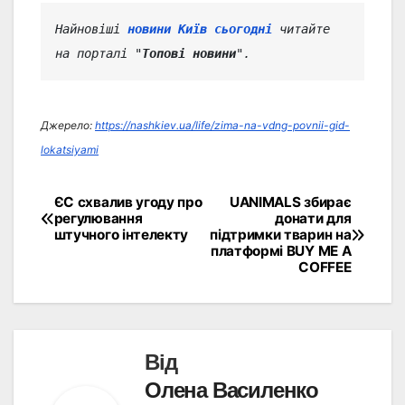
Найновіші 
новини Київ сьогодні
 читайте 
на порталі "
Топові новини
".
Джерело:
https://nashkiev.ua/life/zima-na-vdng-povnii-gid-
lokatsiyami
ЄС схвалив угоду про
UANIMALS збирає
Навігація
регулювання
донати для
штучного інтелекту
підтримки тварин на
записів
платформі BUY ME A
COFFEE
Від
Олена Василенко