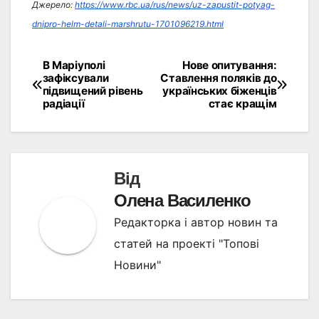
Джерело:
https://www.rbc.ua/rus/news/uz-zapustit-potyag-
dnipro-helm-detali-marshrutu-1701096219.html
В Маріуполі
Нове опитування:
Навігація
зафіксували
Ставлення поляків до
підвищений рівень
українських біженців
записів
радіації
стає кращім
Від
Олена Василенко
Редакторка і автор новин та
статей на проекті "Топові
Новини"