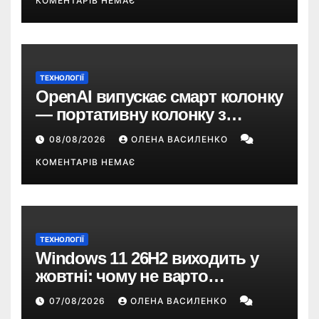
КОМЕНТАРІВ НЕМАЄ
ТЕХНОЛОГІЇ
OpenAI випускає смарт колонку
— портативну колонку з
ChatGPT, камерою та цінником
08/08/2026
ОЛЕНА ВАСИЛЕНКО
понад $300
КОМЕНТАРІВ НЕМАЄ
ТЕХНОЛОГІЇ
Windows 11 26H2 виходить у
жовтні: чому не варто
пропускати це оновлення
07/08/2026
ОЛЕНА ВАСИЛЕНКО