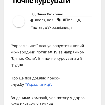
почне курсувати
Від
Олена Василенко
#Польща
,
ЛИС 27, 2023
#потяг
,
#Укрзалізниця
“Укрзалізниця” планує запустити новий
міжнародний потяг №119 за напрямком
“Дніпро-Хелм”. Він почне курсувати з 9
грудня.
Про це повідомляє пресс-
службу
“Укрзалізниці”.
За даними компанії, час потягу у дорозі
буде близько 20 годин.