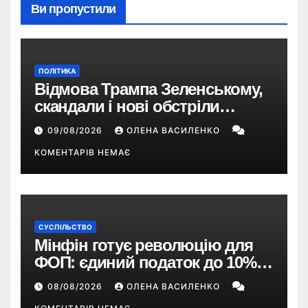
Ви пропустили
ПОЛІТИКА
Відмова Трампа Зеленському,
скандали і нові обстріли
України – що пішло не так?
09/08/2026
ОЛЕНА ВАСИЛЕНКО
КОМЕНТАРІВ НЕМАЄ
СУСПІЛЬСТВО
Мінфін готує революцію для
ФОП: єдиний податок до 10%,
ПДВ з 2028 року та перегляд 2-ї
08/08/2026
ОЛЕНА ВАСИЛЕНКО
групи