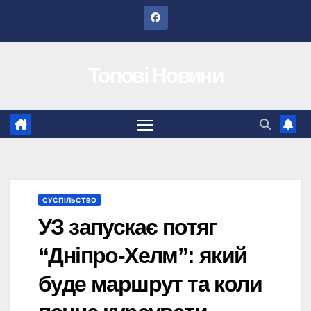
Перейти
до
вмісту
Топові Новини
СУСПІЛЬСТВО
УЗ запускає потяг
“Дніпро-Хелм”: який
буде маршрут та коли