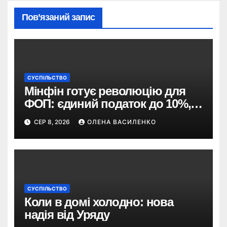
Пов’язаний запис
СУСПІЛЬСТВО
Мінфін готує революцію для
ФОП: єдиний податок до 10%,
ПДВ з 2028 року та перегляд 2-ї
СЕР 8, 2026
ОЛЕНА ВАСИЛЕНКО
групи
СУСПІЛЬСТВО
Коли в домі холодно: нова
надія від Уряду