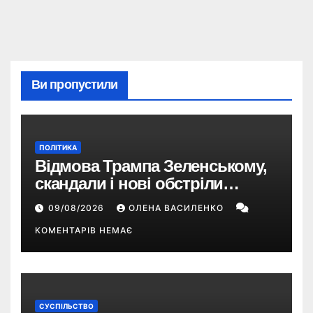
Ви пропустили
ПОЛІТИКА
Відмова Трампа Зеленському,
скандали і нові обстріли
України – що пішло не так?
09/08/2026
ОЛЕНА ВАСИЛЕНКО
КОМЕНТАРІВ НЕМАЄ
СУСПІЛЬСТВО