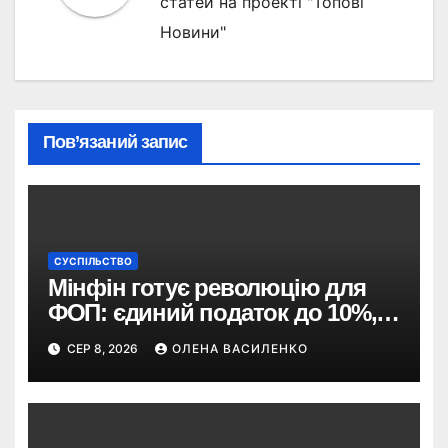
статей на проекті "Топові
Новини"
Пов’язаний запис
СУСПІЛЬСТВО
Мінфін готує революцію для
ФОП: єдиний податок до 10%,
ПДВ з 2028 року та перегляд 2-ї
СЕР 8, 2026
ОЛЕНА ВАСИЛЕНКО
групи