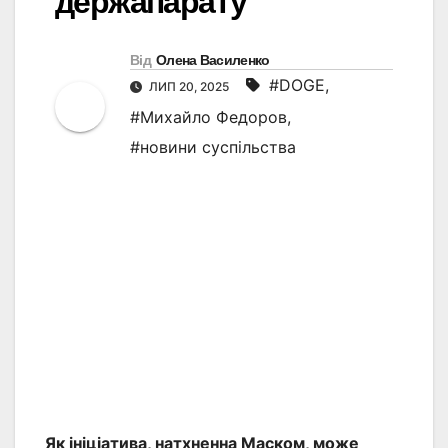
держапарату
Від
Олена Василенко
#DOGE
,
ЛИП 20, 2025
#Михайло Федоров
,
#новини суспільства
Як ініціатива, натхненна Маском, може