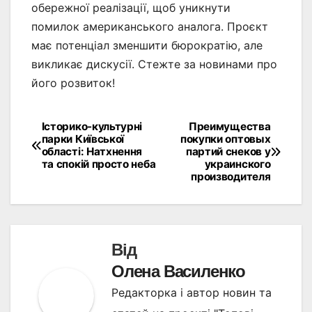
обережної реалізації, щоб уникнути
помилок американського аналога. Проєкт
має потенціал зменшити бюрократію, але
викликає дискусії. Стежте за новинами про
його розвиток!
Історико-культурні
Преимущества
Навігація
парки Київської
покупки оптовых
області: Натхнення
партий снеков у
записів
та спокій просто неба
украинского
производителя
Від
Олена Василенко
Редакторка і автор новин та