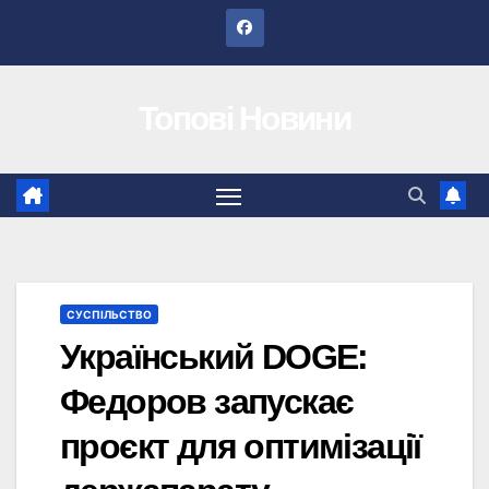
Перейти
до
вмісту
Топові Новини
СУСПІЛЬСТВО
Український DOGE:
Федоров запускає
проєкт для оптимізації