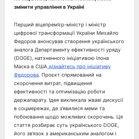
змінити управління в Україні
Перший віцепрем’єр-міністр і міністр
цифрової трансформації України Михайло
Федоров анонсував створення українського
аналога Департаменту ефективності уряду
(DOGE), натхненного ініціативою Ілона
Маска в США
дізнайтесь про ініціативу
Федорова
. Проєкт спрямований на
скорочення витрат, підвищення
ефективності та оптимізацію роботи
держапарату. Ідея викликала жваві дискусії
в соцмережах, де з’явилися меми та
побоювання щодо можливих скорочень. Ця
стаття розбирає суть українського DOGE,
його зв’язок з американським аналогом і