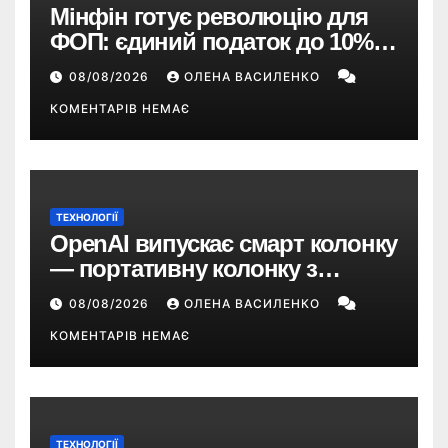
Мінфін готує революцію для
ФОП: єдиний податок до 10%,
ПДВ з 2028 року та перегляд 2-ї
08/08/2026
ОЛЕНА ВАСИЛЕНКО
групи
КОМЕНТАРІВ НЕМАЄ
ТЕХНОЛОГІЇ
OpenAI випускає смарт колонку
— портативну колонку з
ChatGPT, камерою та цінником
08/08/2026
ОЛЕНА ВАСИЛЕНКО
понад $300
КОМЕНТАРІВ НЕМАЄ
ТЕХНОЛОГІЇ