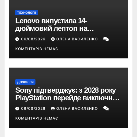
ТЕХНОЛОГІЇ
Lenovo випустила 14-
дюймовий лептоп на
Snapdragon X2 з автономністю
06/08/2026
ОЛЕНА ВАСИЛЕНКО
понад 33 години
КОМЕНТАРІВ НЕМАЄ
ДОЗВІЛЛЯ
Sony підтверджує: з 2028 року
PlayStation перейде виключно
на цифрові ігри
06/08/2026
ОЛЕНА ВАСИЛЕНКО
КОМЕНТАРІВ НЕМАЄ