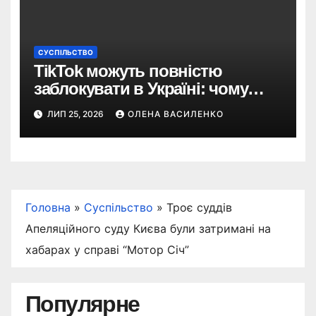
СУСПІЛЬСТВО
TikTok можуть повністю
заблокувати в Україні: чому
з’явилася така пропозиція
ЛИП 25, 2026
ОЛЕНА ВАСИЛЕНКО
Головна
»
Суспільство
»
Троє суддів
Апеляційного суду Києва були затримані на
хабарах у справі “Мотор Січ”
Популярне