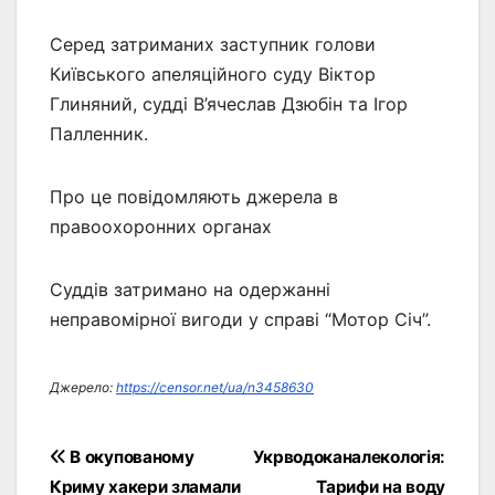
Серед затриманих заступник голови
Київського апеляційного суду Віктор
Глиняний, судді В’ячеслав Дзюбін та Ігор
Палленник.
Про це повідомляють джерела в
правоохоронних органах
Суддів затримано на одержанні
неправомірної вигоди у справі “Мотор Січ”.
Джерело:
https://censor.net/ua/n3458630
Навігація
В окупованому
Укрводоканалекологія:
Криму хакери зламали
Тарифи на воду