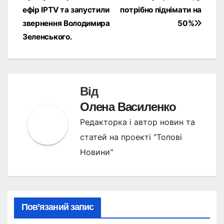
записів
ефір IPTV та запустили
потрібно піднімати на
звернення Володимира
50%
Зеленського.
Від
Олена Василенко
Редакторка і автор новин та
статей на проекті "Топові
Новини"
Пов’язаний запис