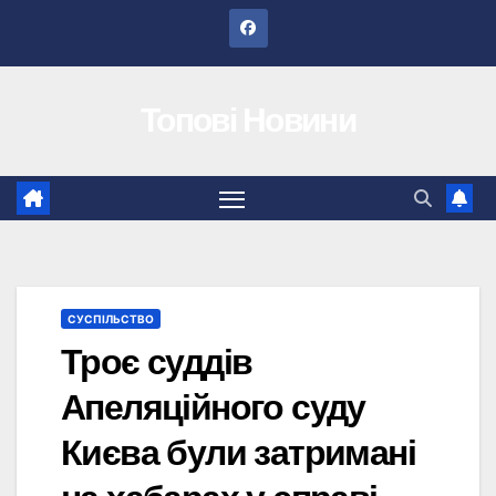
Перейти
до
вмісту
Топові Новини
СУСПІЛЬСТВО
Троє суддів
Апеляційного суду
Києва були затримані