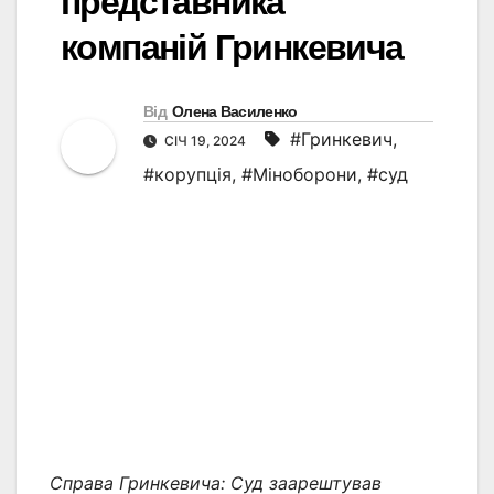
представника
компаній Гринкевича
Від
Олена Василенко
#Гринкевич
,
СІЧ 19, 2024
#корупція
,
#Міноборони
,
#суд
Справа Гринкевича: Суд заарештував