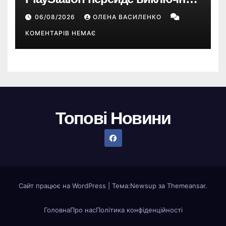
на цифрові ігри
06/08/2026
ОЛЕНА ВАСИЛЕНКО
КОМЕНТАРІВ НЕМАЄ
Топові Новини
Сайт працює на WordPress
|
Тема:
Newsup
за
Themeansar
.
Головна
Про нас
Політика конфіденційності