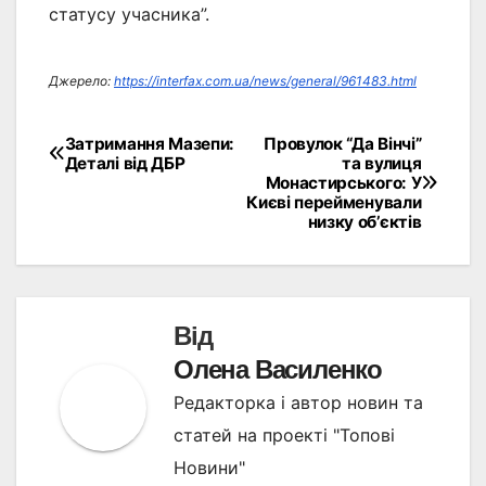
статусу учасника”.
Джерело:
https://interfax.com.ua/news/general/961483.html
Затримання Мазепи:
Провулок “Да Вінчі”
Навігація
Деталі від ДБР
та вулиця
Монастирського: У
записів
Києві перейменували
низку об’єктів
Від
Олена Василенко
Редакторка і автор новин та
статей на проекті "Топові
Новини"