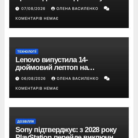
році — прогноз НБУ
07/08/2026
ОЛЕНА ВАСИЛЕНКО
КОМЕНТАРІВ НЕМАЄ
ТЕХНОЛОГІЇ
Lenovo випустила 14-
дюймовий лептоп на
Snapdragon X2 з автономністю
06/08/2026
ОЛЕНА ВАСИЛЕНКО
понад 33 години
КОМЕНТАРІВ НЕМАЄ
ДОЗВІЛЛЯ
Sony підтверджує: з 2028 року
PlayStation перейде виключно