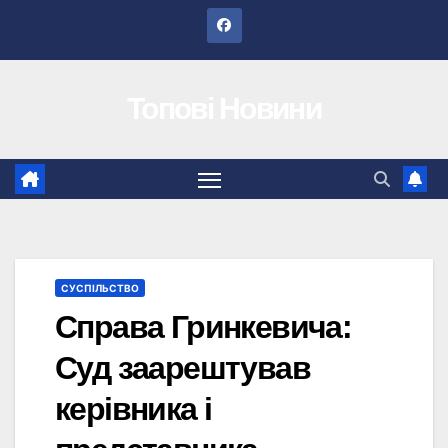
Перейти
до
вмісту
Топові Новини
СУСПІЛЬСТВО
Справа Гринкевича:
Суд заарештував
керівника і