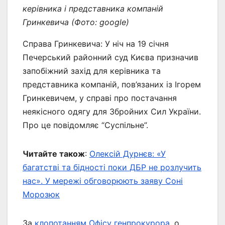
керівника і представника компаній
Гринкевича (Фото: google)
Справа Гринкевича: У ніч на 19 січня
Печерський районний суд Києва призначив
запобіжний захід для керівника та
представника компаній, пов’язаних із Ігорем
Гринкевичем, у справі про постачання
неякісного одягу для Збройних Сил України.
Про це повідомляє “Суспільне”.
Читайте також
:
Олексій Дурнєв: «У
багатстві та бідності поки ДБР не розлучить
нас». У мережі обговорюють заяву Соні
Морозюк
За
клопотанням Офісу генпрокурора
, о