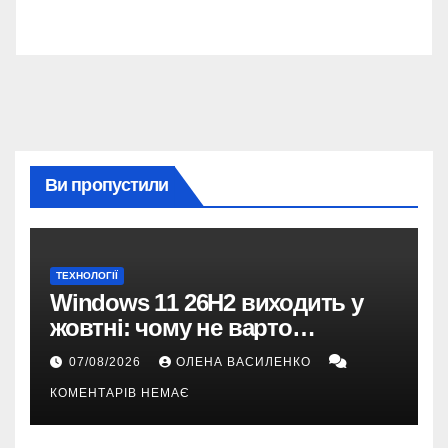
Ви пропустили
ТЕХНОЛОГІЇ
Windows 11 26H2 виходить у
жовтні: чому не варто
пропускати це оновлення
07/08/2026
ОЛЕНА ВАСИЛЕНКО
КОМЕНТАРІВ НЕМАЄ