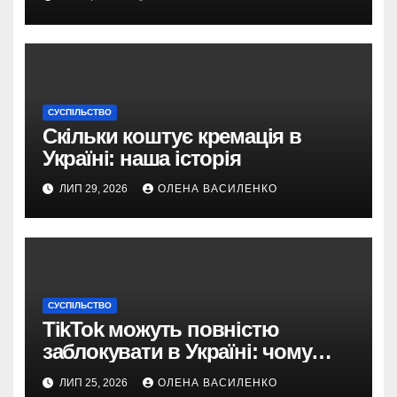
СУСПІЛЬСТВО
Скільки коштує кремація в
Україні: наша історія
ЛИП 29, 2026
ОЛЕНА ВАСИЛЕНКО
СУСПІЛЬСТВО
TikTok можуть повністю
заблокувати в Україні: чому
з’явилася така пропозиція
ЛИП 25, 2026
ОЛЕНА ВАСИЛЕНКО