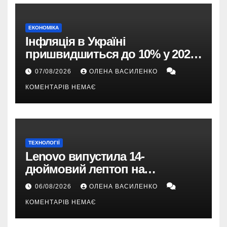
ЕКОНОМІКА
Інфляція в Україні
пришвидшиться до 10% у 2026
році — прогноз НБУ
07/08/2026
ОЛЕНА ВАСИЛЕНКО
КОМЕНТАРІВ НЕМАЄ
ТЕХНОЛОГІЇ
Lenovo випустила 14-
дюймовий лептоп на
Snapdragon X2 з автономністю
06/08/2026
ОЛЕНА ВАСИЛЕНКО
понад 33 години
КОМЕНТАРІВ НЕМАЄ