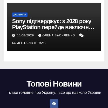
ДОЗВІЛЛЯ
Sony підтверджує: з 2028 року
PlayStation перейде виключно
на цифрові ігри
06/08/2026
ОЛЕНА ВАСИЛЕНКО
КОМЕНТАРІВ НЕМАЄ
Топові Новини
Тільки головне про Україну, і все що навколо України