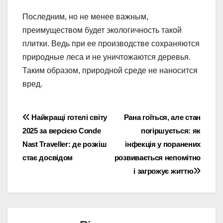
Последним, но не менее важным,
преимуществом будет экологичность такой
плитки. Ведь при ее производстве сохраняются
природные леса и не уничтожаются деревья.
Таким образом, природной среде не наносится
вред.
Навігація
Найкращі готелі світу
Рана гоїться, але стан
2025 за версією Conde
погіршується: як
записів
Nast Traveller: де розкіш
інфекція у поранених
стає досвідом
розвивається непомітно
і загрожує життю