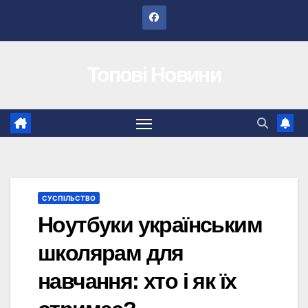
Перейти
до
вмісту
Топові Новини
СУСПІЛЬСТВО
Ноутбуки українським
школярам для
навчання: хто і як їх