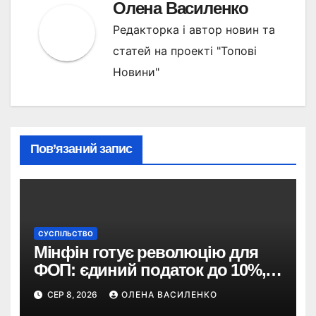
Олена Василенко
Редакторка і автор новин та
статей на проекті "Топові
Новини"
Пов’язаний запис
СУСПІЛЬСТВО
Мінфін готує революцію для
ФОП: єдиний податок до 10%,
ПДВ з 2028 року та перегляд 2-ї
СЕР 8, 2026
ОЛЕНА ВАСИЛЕНКО
групи