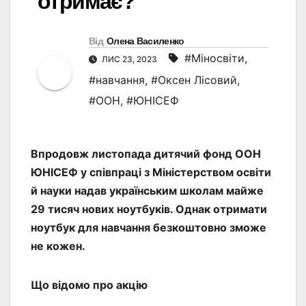
отримає?
Від
Олена Василенко
#Міносвіти
,
ЛИС 23, 2023
#навчання
,
#Оксен Лісовий
,
#ООН
,
#ЮНІСЕФ
Впродовж листопада дитячий фонд ООН
ЮНІСЕФ у співпраці з Міністерством освіти
й науки надав українським школам майже
29 тисяч нових ноутбуків. Однак отримати
ноутбук для навчання безкоштовно зможе
не кожен.
Що відомо про акцію