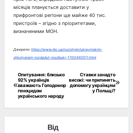
місяців планується доставити у
прифронтові регіони ще майже 40 тис.
пристроїв – згідно з пріоритетами,
визначеними МОН.
Джерело:
https://www.rbc.ua/rus/styler/ukrayinskim-
shkolyaram-rozdadut-noutbuki-1700493511.html
Опитування: близько
Ставки занадто
Навігація
92% українців
високі: чи припинять
вважають Голодомор
допомогу українцям
записів
геноцидом
у Польщі?
українського народу
Від