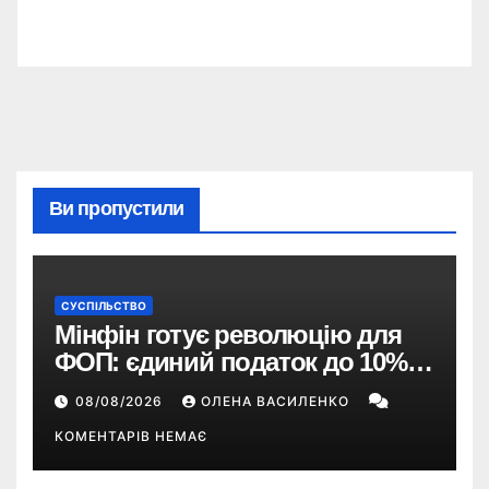
Ви пропустили
СУСПІЛЬСТВО
Мінфін готує революцію для
ФОП: єдиний податок до 10%,
ПДВ з 2028 року та перегляд 2-ї
08/08/2026
ОЛЕНА ВАСИЛЕНКО
групи
КОМЕНТАРІВ НЕМАЄ