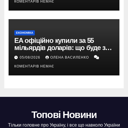
КОМЕНТАРІВ НЕМАЄ
ЕКОНОМІКА
EA офіційно купили за 55
мільярдів доларів: що буде з
EA Sports FC, Battlefield і The
05/08/2026
ОЛЕНА ВАСИЛЕНКО
Sims
КОМЕНТАРІВ НЕМАЄ
Топові Новини
Тільки головне про Україну, і все що навколо України