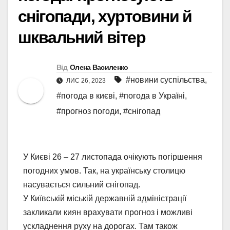
снігопади, хуртовини й
шквальний вітер
Від
Олена Василенко
#новини суспільства
,
ЛИС 26, 2023
#погода в києві
,
#погода в Україні
,
#прогноз погоди
,
#снігопад
У Києві 26 – 27 листопада очікують погіршення
погодних умов. Так, на українську столицю
насувається сильний снігопад.
У Київській міській державній адміністрації
закликали киян врахувати прогноз і можливі
ускладнення руху на дорогах. Там також