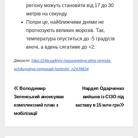
регіону можуть становити від 17 до 30
метрів на секунду.
Попри це, найближчими днями не
прогнозують великих морозів. Так,
температура опуститься до -5 градусів
вночі, а вдень сягатиме до +2.
Джерело:
https://24tv.ua/kiyiv-nasuvayetsya-silna-negoda-
ochikuyutsya-snigopadi-hurtovini_n2439834
Навігація
Володимир
Нардеп Одарченко
Зеленський анонсував
вийшов із СІЗО під
записів
комплексний план з
заставу в 15 млн грн
мобілізації