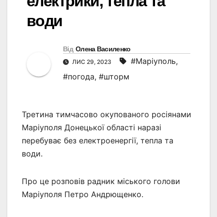
електрики, тепла та
води
Від
Олена Василенко
#Маріуполь
,
ЛИС 29, 2023
#погода
,
#шторм
Третина тимчасово окупованого росіянами
Маріуполя Донецької області наразі
перебуває без електроенергії, тепла та
води.
Про це розповів радник міського голови
Маріуполя Петро Андрющенко.