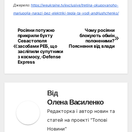
Джерело:
https://weukraine.tv/exclusive/tretina-okupovanoho-
mariupolja-narazi-bez-elektriki-tepla-ta-vodi-andrjushchenko/
Росіяни потужно
Чому росіяни
Навігація
прикрили бухту
блокують обмін
Севастополя
полоненими?
записів
засобами РЕБ, що
Пояснення від влади
засліпили супутники
з космосу,-Defense
Express
Від
Олена Василенко
Редакторка і автор новин та
статей на проекті "Топові
Новини"