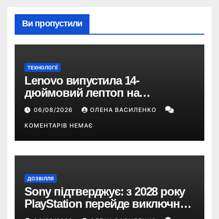
Ви пропустили
ТЕХНОЛОГІЇ
Lenovo випустила 14-
дюймовий лептоп на
Snapdragon X2 з автономністю
06/08/2026
ОЛЕНА ВАСИЛЕНКО
понад 33 години
КОМЕНТАРІВ НЕМАЄ
ДОЗВІЛЛЯ
Sony підтверджує: з 2028 року
PlayStation перейде виключно
на цифрові ігри