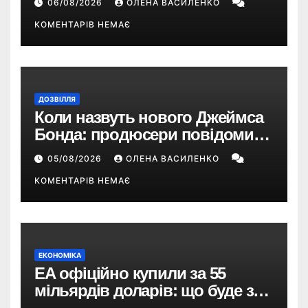
06/08/2026
ОЛЕНА ВАСИЛЕНКО
КОМЕНТАРІВ НЕМАЄ
ДОЗВІЛЛЯ
Коли назвуть нового Джеймса
Бонда: продюсери повідомили
про терміни кастингу
05/08/2026
ОЛЕНА ВАСИЛЕНКО
КОМЕНТАРІВ НЕМАЄ
ЕКОНОМІКА
EA офіційно купили за 55
мільярдів доларів: що буде з
EA Sports FC, Battlefield і The