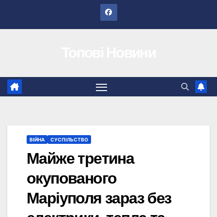
Перейти
до
вмісту
Топові Новини
ВІЙНА
СУСПІЛЬСТВО
Майже третина
окупованого
Маріуполя зараз без