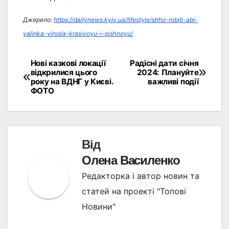
Джерело:
https://dailynews.kyiv.ua/lifestyle/shho-robiti-abi-
yalinka-virosla-krasivoyu-i-pishnoyu/
Нові казкові локації
Радісні дати січня
Навігація
відкрилися цього
2024: Плануйте
року на ВДНГ у Києві.
важливі події
записів
ФОТО
Від
Олена Василенко
Редакторка і автор новин та
статей на проекті "Топові
Новини"