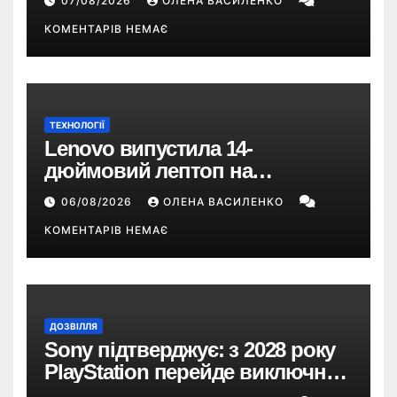
07/08/2026
ОЛЕНА ВАСИЛЕНКО
КОМЕНТАРІВ НЕМАЄ
ТЕХНОЛОГІЇ
Lenovo випустила 14-
дюймовий лептоп на
Snapdragon X2 з автономністю
06/08/2026
ОЛЕНА ВАСИЛЕНКО
понад 33 години
КОМЕНТАРІВ НЕМАЄ
ДОЗВІЛЛЯ
Sony підтверджує: з 2028 року
PlayStation перейде виключно
на цифрові ігри