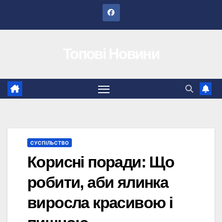
Перейти
до
вмісту
Топові Новини
СУСПІЛЬСТВО
Корисні поради: Що
робити, аби ялинка
виросла красивою і