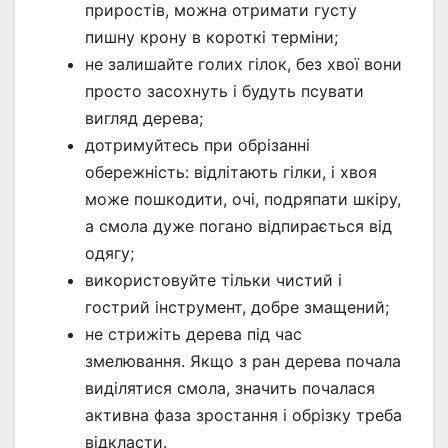
приростів, можна отримати густу
пишну крону в короткі терміни;
не залишайте голих гілок, без хвої вони
просто засохнуть і будуть псувати
вигляд дерева;
дотримуйтесь при обрізанні
обережність: відлітають гілки, і хвоя
може пошкодити, очі, подряпати шкіру,
а смола дуже погано відпирається від
одягу;
використовуйте тільки чистий і
гострий інструмент, добре змащений;
не стрижіть дерева під час
змелювання. Якщо з ран дерева почала
виділятися смола, значить почалася
активна фаза зростання і обрізку треба
відкласти.