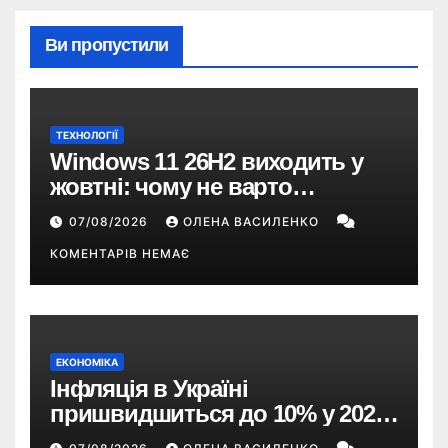
Ви пропустили
ТЕХНОЛОГІЇ
Windows 11 26H2 виходить у
жовтні: чому не варто
пропускати це оновлення
07/08/2026
ОЛЕНА ВАСИЛЕНКО
КОМЕНТАРІВ НЕМАЄ
ЕКОНОМІКА
Інфляція в Україні
пришвидшиться до 10% у 2026
році — прогноз НБУ