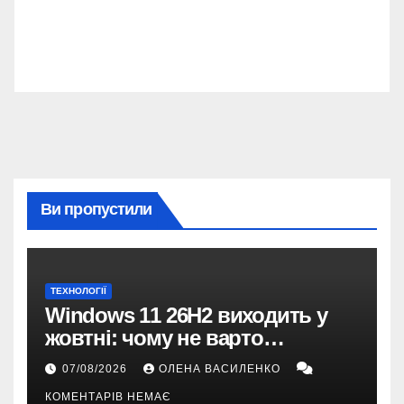
Ви пропустили
ТЕХНОЛОГІЇ
Windows 11 26H2 виходить у
жовтні: чому не варто
пропускати це оновлення
07/08/2026
ОЛЕНА ВАСИЛЕНКО
КОМЕНТАРІВ НЕМАЄ