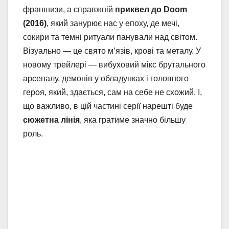
франшизи, а справжній
приквел до Doom
(2016)
, який занурює нас у епоху, де мечі,
сокири та темні ритуали панували над світом.
Візуально — це свято м’язів, крові та металу. У
новому трейлері — вибуховий мікс брутального
арсеналу, демонів у обладунках і головного
героя, який, здається, сам на себе не схожий. І,
що важливо, в цій частині серії нарешті буде
сюжетна лінія
, яка гратиме значно більшу
роль.