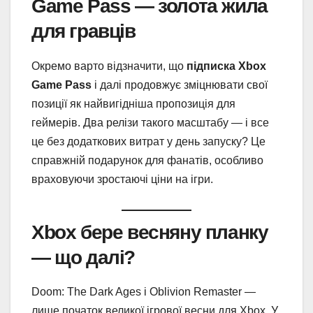
Game Pass — золота жила
для гравців
Окремо варто відзначити, що
підписка Xbox
Game Pass
і далі продовжує зміцнювати свої
позиції як найвигідніша пропозиція для
геймерів. Два релізи такого масштабу — і все
це без додаткових витрат у день запуску? Це
справжній подарунок для фанатів, особливо
враховуючи зростаючі ціни на ігри.
Xbox бере весняну планку
— що далі?
Doom: The Dark Ages і Oblivion Remaster —
лише початок великої ігрової весни для Xbox. У