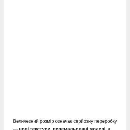
Величезний розмір означає серйозну переробку
—
нові текстури
,
перемальовані моделі
, а