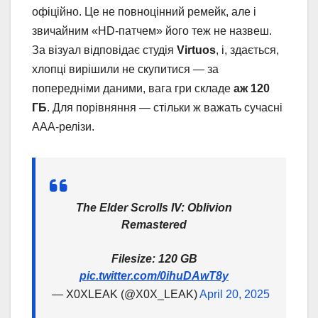
офіційно. Це не повноцінний ремейк, але і
звичайним «HD-патчем» його теж не назвеш.
За візуал відповідає студія
Virtuos
, і, здається,
хлопці вирішили не скупитися — за
попередніми даними, вага гри складе
аж 120
ГБ
. Для порівняння — стільки ж важать сучасні
AAA-релізи.
The Elder Scrolls IV: Oblivion
Remastered
Filesize: 120 GB
pic.twitter.com/0ihuDAwT8y
— X0XLEAK (@X0X_LEAK)
April 20, 2025