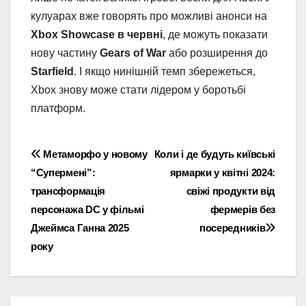
кулуарах вже говорять про можливі анонси на
Xbox Showcase в червні
, де можуть показати
нову частину
Gears of War
або розширення до
Starfield
. І якщо нинішній темп збережеться,
Xbox знову може стати лідером у боротьбі
платформ.
Навігація
Метаморфо у новому
Коли і де будуть київські
“Супермені”:
ярмарки у квітні 2024:
записів
трансформація
свіжі продукти від
персонажа DC у фільмі
фермерів без
Джеймса Ганна 2025
посередників
року