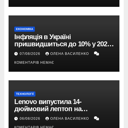
ЕКОНОМІКА
Інфляція в Україні
пришвидшиться до 10% у 2026
році — прогноз НБУ
07/08/2026
ОЛЕНА ВАСИЛЕНКО
КОМЕНТАРІВ НЕМАЄ
ТЕХНОЛОГІЇ
Lenovo випустила 14-
дюймовий лептоп на
Snapdragon X2 з автономністю
06/08/2026
ОЛЕНА ВАСИЛЕНКО
понад 33 години
КОМЕНТАРІВ НЕМАЄ