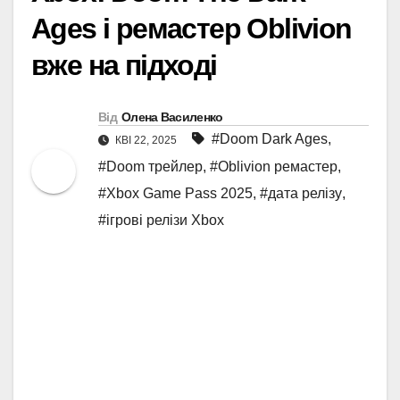
Ages і ремастер Oblivion
вже на підході
Від
Олена Василенко
#Doom Dark Ages
,
КВІ 22, 2025
#Doom трейлер
,
#Oblivion ремастер
,
#Xbox Game Pass 2025
,
#дата релізу
,
#ігрові релізи Xbox