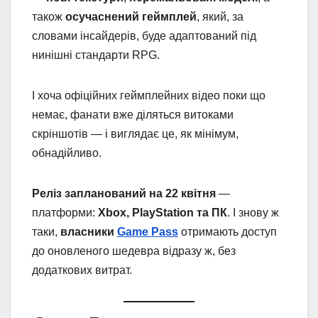
також
осучаснений геймплей
, який, за
словами інсайдерів, буде адаптований під
нинішні стандарти RPG.
І хоча офіційних геймплейних відео поки що
немає, фанати вже діляться витоками
скріншотів — і виглядає це, як мінімум,
обнадійливо.
Реліз запланований на 22 квітня
—
платформи:
Xbox, PlayStation та ПК
. І знову ж
таки,
власники
Game Pass
отримають доступ
до оновленого шедевра відразу ж, без
додаткових витрат.