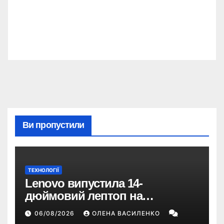
Ви пропустили
ТЕХНОЛОГІЇ
Lenovo випустила 14-
дюймовий лептоп на
Snapdragon X2 з автономністю
06/08/2026
ОЛЕНА ВАСИЛЕНКО
понад 33 години