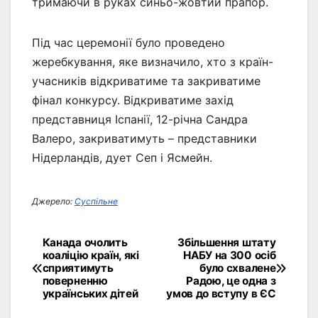
тримаючи в руках синьо-жовтий прапор.
Під час церемонії було проведено
жеребкування, яке визначило, хто з країн-
учасників відкриватиме та закриватиме
фінал конкурсу. Відкриватиме захід
представниця Іспанії, 12-річна Сандра
Валеро, закриватимуть – представники
Нідерландів, дует Сеп і Ясмейн.
Джерело:
Суспільне
Канада очолить
Збільшення штату
Навігація
коаліцію країн, які
НАБУ на 300 осіб
сприятимуть
було схвалене
записів
поверненню
Радою, це одна з
українських дітей
умов до вступу в ЄС