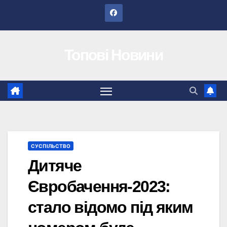
Перейти
до
вмісту
Топові Новини
СУСПІЛЬСТВО
Дитяче
Євробачення-2023:
стало відомо під яким