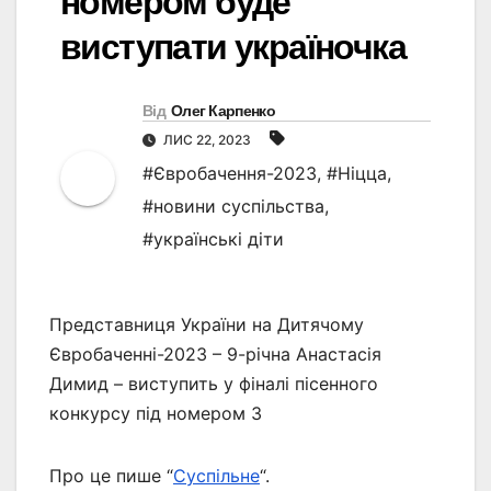
номером буде
виступати україночка
Від
Олег Карпенко
ЛИС 22, 2023
#Євробачення-2023
,
#Ніцца
,
#новини суспільства
,
#українські діти
Представниця України на Дитячому
Євробаченні-2023 – 9-річна Анастасія
Димид – виступить у фіналі пісенного
конкурсу під номером 3
Про це пише “
Суспільне
“.