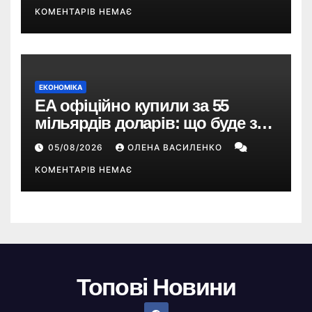
КОМЕНТАРІВ НЕМАЄ
ЕКОНОМІКА
EA офіційно купили за 55
мільярдів доларів: що буде з
EA Sports FC, Battlefield і The
05/08/2026
ОЛЕНА ВАСИЛЕНКО
Sims
КОМЕНТАРІВ НЕМАЄ
Топові Новини