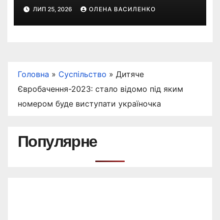
з’явилася така пропозиція
ЛИП 25, 2026
ОЛЕНА ВАСИЛЕНКО
Головна
»
Суспільство
»
Дитяче
Євробачення-2023: стало відомо під яким
номером буде виступати україночка
Популярне