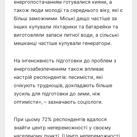
енергопостачанням готувалися кияни, а
також люди молоді та середнього віку, які є
більш заможними. Міські дещо частіше за
інших купували ліхтарики та батарейки та
виготовляли запаси питної води, а сільські
мешканці частіше купували генератори.
На інтенсивність підготовки до проблем з
енергозабезпеченням також впливає
настрій респондентів: песимісти, які
очікують труднощів, докладають більше
зусиль для підготовки до зими, ніж
оптимісти», – зазначають соціологи.
При цьому 72% респондентів вдалося
знайти центр непереможності у своєму
населеному пункті. (Центр непереможності