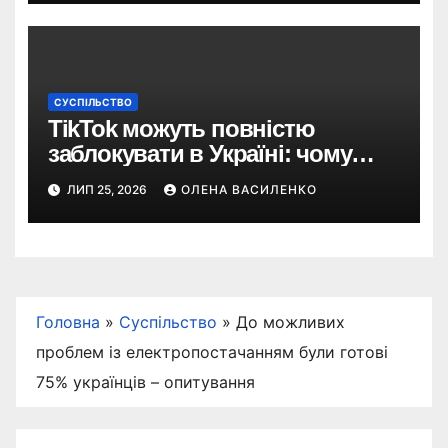
СУСПІЛЬСТВО
TikTok можуть повністю
заблокувати в Україні: чому
з’явилася така пропозиція
ЛИП 25, 2026
ОЛЕНА ВАСИЛЕНКО
Головна
»
Суспільство
»
До можливих
проблем із електропостачанням були готові
75% українців – опитування