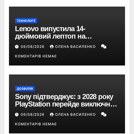
ТЕХНОЛОГІЇ
Lenovo випустила 14-
дюймовий лептоп на
Snapdragon X2 з автономністю
06/08/2026
ОЛЕНА ВАСИЛЕНКО
понад 33 години
КОМЕНТАРІВ НЕМАЄ
ДОЗВІЛЛЯ
Sony підтверджує: з 2028 року
PlayStation перейде виключно
на цифрові ігри
06/08/2026
ОЛЕНА ВАСИЛЕНКО
КОМЕНТАРІВ НЕМАЄ