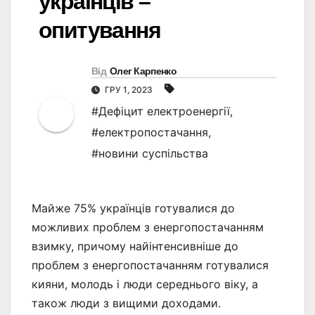
українців –
опитування
Від
Олег Карпенко
ГРУ 1, 2023
#Дефіцит електроенергії
,
#електропостачання
,
#новини суспільства
Майже 75% українців готувалися до
можливих проблем з енергопостачанням
взимку, причому найінтенсивніше до
проблем з енергопостачанням готувалися
кияни, молодь і люди середнього віку, а
також люди з вищими доходами.