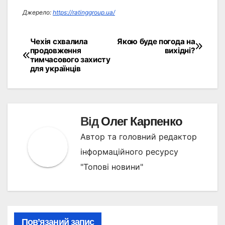
Джерело:
https://ratinggroup.ua/
Чехія схвалила
Якою буде погода на
Навігація
продовження
вихідні?
тимчасового захисту
записів
для українців
Від
Олег Карпенко
Автор та головний редактор
інформаційного ресурсу
"Топові новини"
Пов’язаний запис