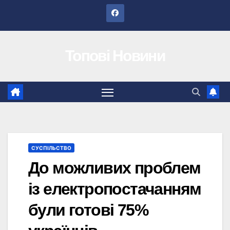
Перейти
до
вмісту
Топові Новини
СУСПІЛЬСТВО
До можливих проблем
із електропостачанням
були готові 75%