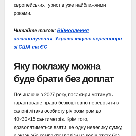
європейських туристів уже найближчими
роками.
Читайте також:
Відновлення
авіасполучення: Україна ініціює переговори
зі США та ЄС
Яку поклажу можна
буде брати без доплат
Починаючи з 2027 року, пасажири матимуть
гарантоване право безкоштовно перевозити в
салоні літака особисту річ розміром до
40×30×15 сантиметрів. Крім того,
дозволятиметься взяти ще одну невелику сумку,
рюкзак або компактну валізу на коліщатках без