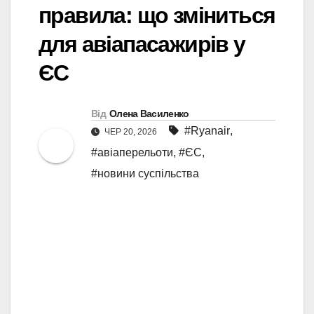
правила: що зміниться
для авіапасажирів у
ЄС
Від
Олена Василенко
#Ryanair
,
ЧЕР 20, 2026
#авіаперельоти
,
#ЄС
,
#новини суспільства