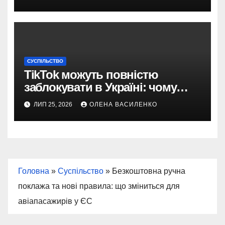
СУСПІЛЬСТВО
TikTok можуть повністю
заблокувати в Україні: чому
з’явилася така пропозиція
ЛИП 25, 2026
ОЛЕНА ВАСИЛЕНКО
Головна
»
Суспільство
»
Безкоштовна ручна
поклажа та нові правила: що зміниться для
авіапасажирів у ЄС