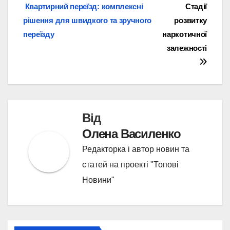
Навігація
Квартирний переїзд: комплексні
Стадії
рішення для швидкого та зручного
розвитку
записів
переїзду
наркотичної
залежності
Від
Олена Василенко
Редакторка і автор новин та
статей на проекті "Топові
Новини"