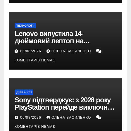
ТЕХНОЛОГІЇ
Lenovo випустила 14-
дюймовий лептоп на
Snapdragon X2 з автономністю
06/08/2026
ОЛЕНА ВАСИЛЕНКО
понад 33 години
КОМЕНТАРІВ НЕМАЄ
ДОЗВІЛЛЯ
Sony підтверджує: з 2028 року
PlayStation перейде виключно
на цифрові ігри
06/08/2026
ОЛЕНА ВАСИЛЕНКО
КОМЕНТАРІВ НЕМАЄ