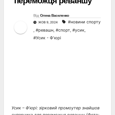
переможця реваншу
Від
Олена Василенко
#новини спорту
ЖОВ 9, 2024
,
#ревашн
,
#спорт
,
#усик
,
#Усик - Ф'юрі
Усик – Ф’юрі: зірковий промоутер знайшов
суперника для переможця реваншу (Фото: