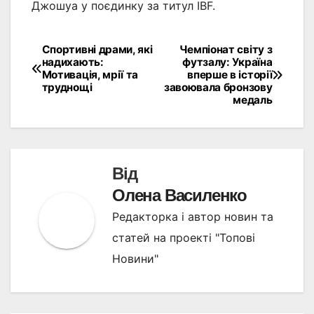
Джошуа у поєдинку за титул IBF.
Спортивні драми, які
Чемпіонат світу з
Навігація
надихають:
футзалу: Україна
Мотивація, мрії та
вперше в історії
записів
труднощі
завоювала бронзову
медаль
Від
Олена Василенко
Редакторка і автор новин та
статей на проекті "Топові
Новини"