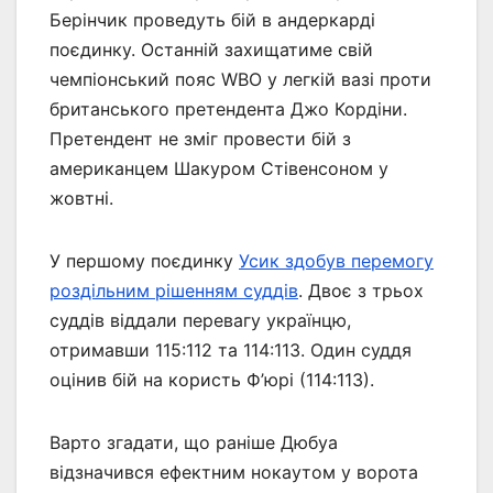
Берінчик проведуть бій в андеркарді
поєдинку. Останній захищатиме свій
чемпіонський пояс WBO у легкій вазі проти
британського претендента Джо Кордіни.
Претендент не зміг провести бій з
американцем Шакуром Стівенсоном у
жовтні.
У першому поєдинку
Усик здобув перемогу
роздільним рішенням суддів
. Двоє з трьох
суддів віддали перевагу українцю,
отримавши 115:112 та 114:113. Один суддя
оцінив бій на користь Ф’юрі (114:113).
Варто згадати, що раніше Дюбуа
відзначився ефектним нокаутом у ворота