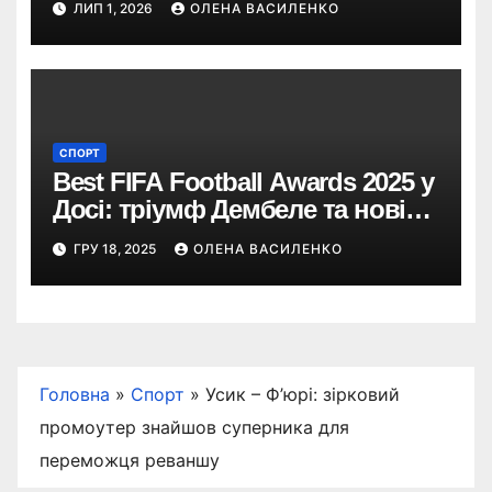
ЛИП 1, 2026
ОЛЕНА ВАСИЛЕНКО
запросила футбольну легенду
СПОРТ
Best FIFA Football Awards 2025 у
Досі: тріумф Дембеле та нові
герої світового футболу
ГРУ 18, 2025
ОЛЕНА ВАСИЛЕНКО
Головна
»
Спорт
»
Усик – Ф’юрі: зірковий
промоутер знайшов суперника для
переможця реваншу