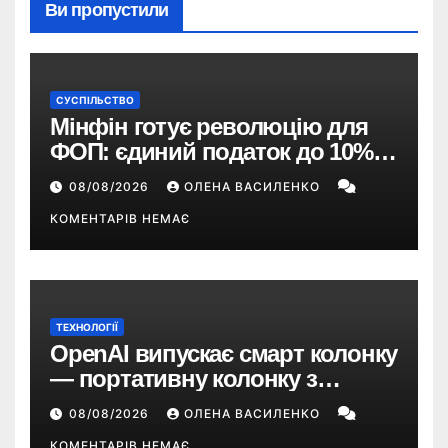
Ви пропустили
СУСПІЛЬСТВО
Мінфін готує революцію для
ФОП: єдиний податок до 10%,
ПДВ з 2028 року та перегляд 2-ї
08/08/2026
ОЛЕНА ВАСИЛЕНКО
групи
КОМЕНТАРІВ НЕМАЄ
ТЕХНОЛОГІЇ
OpenAI випускає смарт колонку
— портативну колонку з
ChatGPT, камерою та цінником
08/08/2026
ОЛЕНА ВАСИЛЕНКО
понад $300
КОМЕНТАРІВ НЕМАЄ