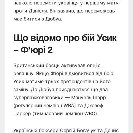
навколо перемоги українця у першому матчі
проти Даніеля. Він заявив, що переможець
має битися з Дюбуа.
Що відомо про бій Усик
– Ф’юрі 2
Британський боєць активував опцію
реваншу. Якщо Ф’юрі відмовиться від бою,
Усик матиме трьох претендентів на його
заміну. До Дюбуа приєднаються ще два
суперважковаговики — Мануель Шарр
(регулярний чемпіон WBA) та Джозеф
Паркер (тимчасовий чемпіон WBO).
Українські боксери Сергій Богачук та Денис