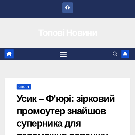
Перейти
до
вмісту
Топові Новини
СПОРТ
Усик – Ф’юрі: зірковий
промоутер знайшов
суперника для