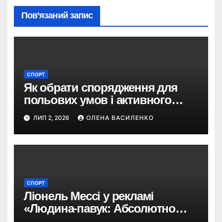
Пов’язаний запис
СПОРТ
Як обрати спорядження для
польових умов і активного
відпочинку
ЛИП 2, 2026
ОЛЕНА ВАСИЛЕНКО
СПОРТ
Ліонель Мессі у рекламі
«Людина-павук: Абсолютно
новий день»: навіщо Sony